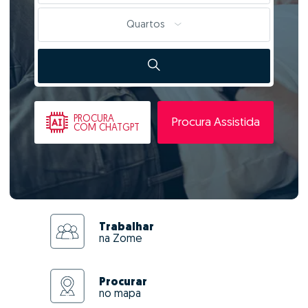
Quartos
PROCURA
Procura Assistida
COM CHATGPT
Trabalhar
na Zome
Procurar
no mapa