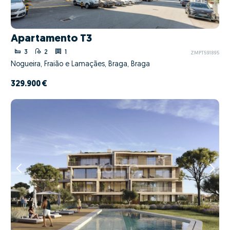
Apartamento T3
3
2
1
ZMPT591895
Nogueira, Fraião e Lamaçães, Braga, Braga
329.900 €