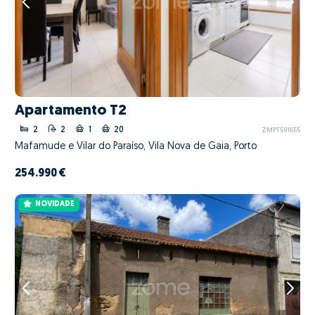
Apartamento T2
2
2
1
20
ZMPT591655
Mafamude e Vilar do Paraíso, Vila Nova de Gaia, Porto
254.990 €
NOVIDADE