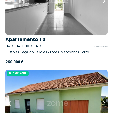
Apartamento T2
2
1
1
1
ZMPT590016
Custóias, Leça do Balio e Guifões, Matosinhos, Porto
260.000 €
NOVIDADE