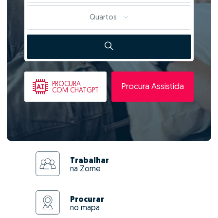
Quartos
PROCURA
Procura Assistida
COM CHATGPT
Trabalhar
na Zome
Procurar
no mapa