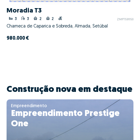
Moradia T3
3
3
2
2
ZMPT591150
Charneca de Caparica e Sobreda, Almada, Setúbal
980.000 €
Construção nova em destaque
Empreendimento
Empreendimento Prestige
One