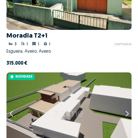
Moradia T2+1
3
1
1
1
ZMPT591845
Esgueira, Aveiro, Aveiro
315.000 €
NOVIDADE