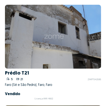
Prédio T21
5
21
ZMPT542585
Faro (Sé e São Pedro), Faro, Faro
Vendido
Licença AMI 4662