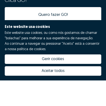
Clica GO!
Quero fazer GO!
Este website usa cookies
Este website usa cookies, ou como nós gostamos de chamar
"bolachas" para melhorar a sua experiência de navegação.
Ao continuar a navegar ou pressionar "Aceito" está a consentir
a nossa política de cookies.
Gerir cookies
Quanto vale a minha casa
Inovação Zome
Porquê escolher a Zome
Hubs Zome
Aceitar todos
Missão, visão e valores
Equipa
Prémios
Contactos
Revista NOTES
FAQs