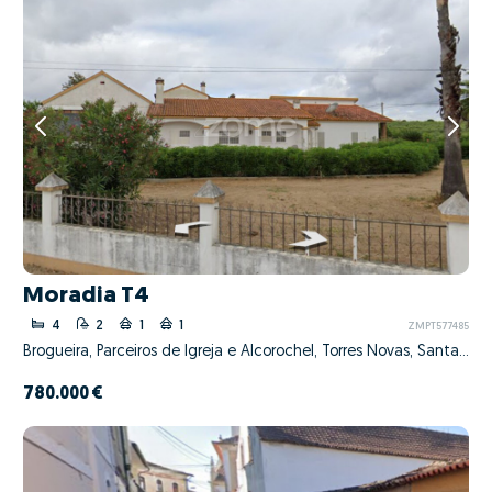
Moradia T4
4
2
1
1
ZMPT577485
Brogueira, Parceiros de Igreja e Alcorochel, Torres Novas, Santarém
780.000 €