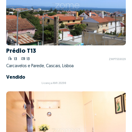
Prédio T13
13
13
ZMPT559029
Carcavelos e Parede, Cascais, Lisboa
Vendido
Licença AMI 20298