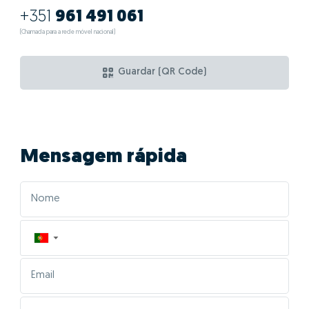
+351
961 491 061
(Chamada para a rede móvel nacional)
Guardar (QR Code)
Mensagem rápida
▼