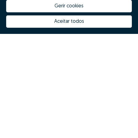
Gerir cookies
Aceitar todos
Quanto vale a minha casa
Inovação Zome
Porquê escolher a Zome
Hubs Zome
Missão, visão e valores
Equipa
Prémios
Contactos
Revista NOTES
FAQs
© Zome 2025
Política de Privacidade
Termos e condições