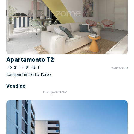
Apartamento T2
2
3
1
ZMPT571438
Campanhã, Porto, Porto
Vendido
Licença AMI 17432