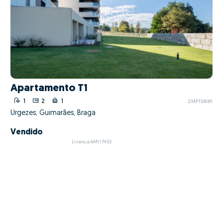
Apartamento T1
1
2
1
ZMPT581811
Urgezes, Guimarães, Braga
Vendido
Licença AMI 17432