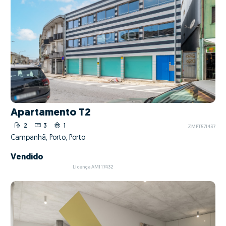
Apartamento T2
2
3
1
ZMPT571437
Campanhã, Porto, Porto
Vendido
Licença AMI 17432