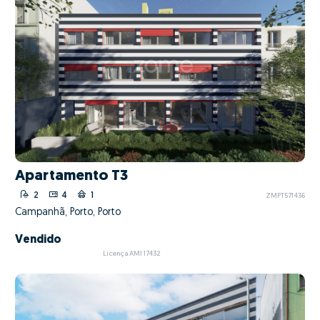
Apartamento T3
2
4
1
ZMPT571436
Campanhã, Porto, Porto
Vendido
Licença AMI 17432