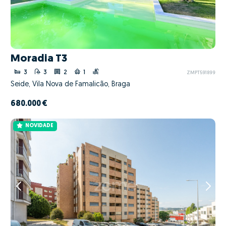
Moradia T3
3
3
2
1
ZMPT591899
Seide, Vila Nova de Famalicão, Braga
680.000 €
NOVIDADE