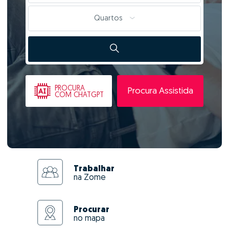
Quartos
PROCURA
Procura Assistida
COM CHATGPT
Trabalhar
na Zome
Procurar
no mapa