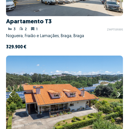
Apartamento T3
3
2
1
ZMPT591895
Nogueira, Fraião e Lamaçães, Braga, Braga
329.900 €