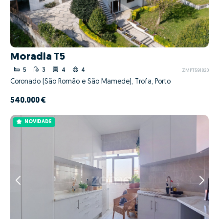
Moradia T5
5
3
4
4
ZMPT591820
Coronado (São Romão e São Mamede), Trofa, Porto
540.000 €
NOVIDADE