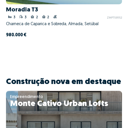
Moradia T3
3
3
2
2
ZMPT591152
Charneca de Caparica e Sobreda, Almada, Setúbal
980.000 €
Construção nova em destaque
Empreendimento
Monte Cativo Urban Lofts