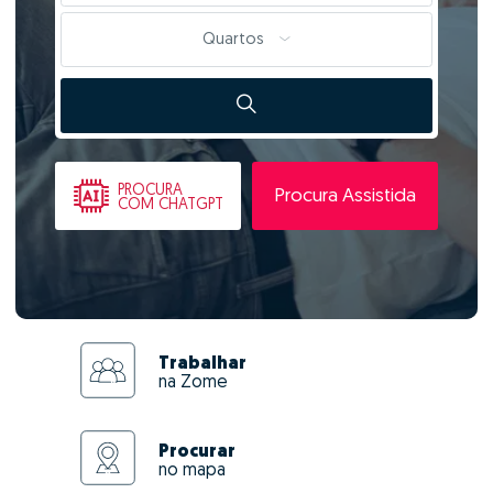
Quartos
PROCURA
Procura Assistida
COM CHATGPT
Trabalhar
na Zome
Procurar
no mapa