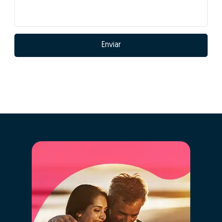
de fazer GO! com
Susana Vaz?
01 - Posicionar
corretamente o imóvel no
mercado