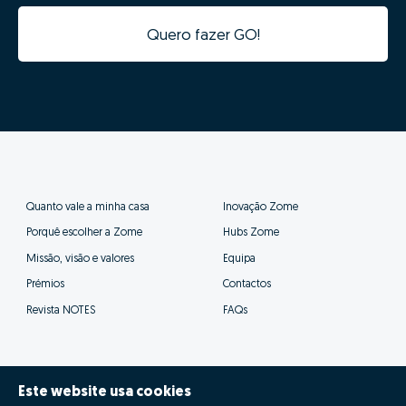
"concorrer" com imóveis com outras características e
de outro posicionamento, prejudicando assim as
probabilidades de venda.
02 - Digitalização e
aceleração do processo de
venda
Os dados da tua casa ficarão automaticamente
integrados com a nossa plataforma de gestão de
processos, tornando o processo digital desde o
primeiro minuto.
Além da integração digital permitir um estudo de
mercado fiável num tempo recorde, a informatização
desta informação vai acelerar todas as seguintes fases
Este website usa cookies