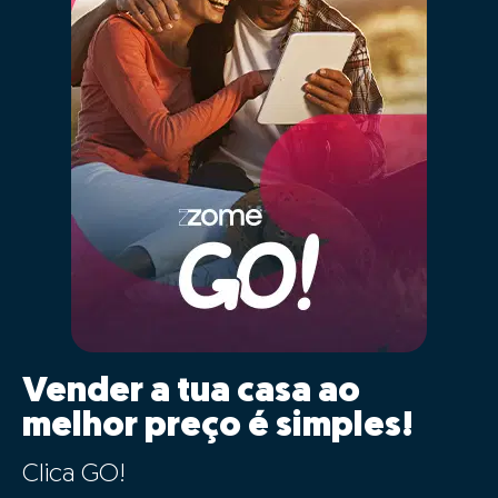
As características da tua casa serão inseridas
automaticamente para comparação com a maior base
de dados imobiliários de Portugal, cruzando a
informação de mais de 2,5 milhões de imóveis
registados, que estão ou estiveram recentemente no
mercado e histórico anterior de vendas.
Ao clicar “GO” estarás a usufruir em simultâneo
da mais moderna tecnologia de big data,
inteligência artificial e o conhecimento de
mercado dos nossos consultores especializados,
de forma simples.
Ao definir o valor correto do teu imóvel estás a
garantir que este vai "competir" com os imóveis
semelhantes e ficará na gama de valores correta nos
diversos portais imobiliários. Definir um valor
demasiado alto fará com que o teu imóvel esteja a