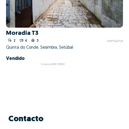
Moradia T3
2
4
3
ZMPT564728
Quinta do Conde, Sesimbra, Setúbal
Vendido
Licença AMI 25050
Contacto