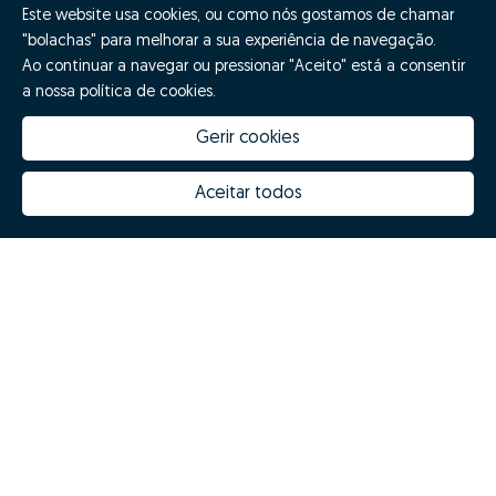
Este website usa cookies, ou como nós gostamos de chamar
"bolachas" para melhorar a sua experiência de navegação.
Quero fazer GO!
Ao continuar a navegar ou pressionar "Aceito" está a consentir
a nossa política de cookies.
Gerir cookies
Aceitar todos
Quanto vale a minha casa
Inovação Zome
Porquê escolher a Zome
Hubs Zome
Missão, visão e valores
Equipa
Prémios
Contactos
Revista NOTES
FAQs