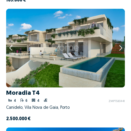
105.000 €
Moradia T4
4
6
4
ZMPT583441
Canidelo, Vila Nova de Gaia, Porto
2.500.000 €