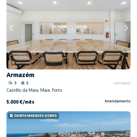
Armazém
3
5
ZMPT585833
Castêlo da Maia, Maia, Porto
Arrendamento
5.000 €
/mês
QUINTA MARQUES GOMES