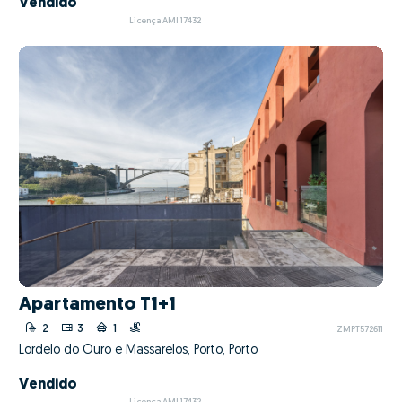
Vendido
Licença AMI 17432
Apartamento T1+1
2
3
1
ZMPT572611
Lordelo do Ouro e Massarelos, Porto, Porto
Vendido