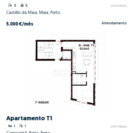
3
5
ZMPT585833
Castêlo da Maia, Maia, Porto
Arrendamento
5.000 €
/mês
Apartamento T1
1
1
ZMPT586858