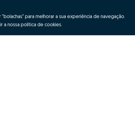
"bolachas" para melhorar a sua experiência de navegação.
r a nossa política de cookies.
Hubs Zome
ES
Equipa
ome
Contactos
s e condições
Resolução Alternativa de Litígios