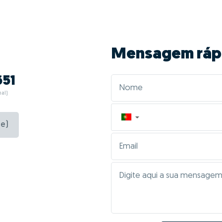
Mensagem ráp
651
al)
▼
e)