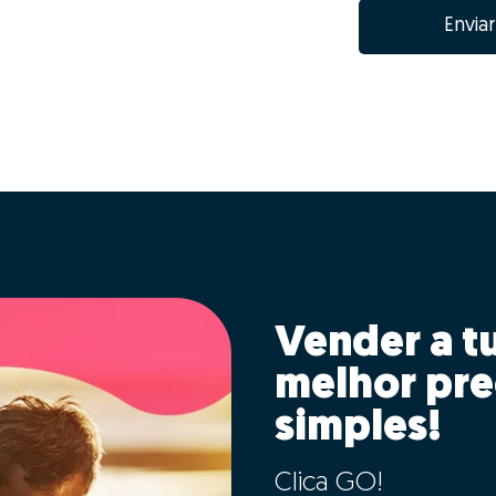
Enviar
Vender a t
melhor pre
simples!
Clica GO!