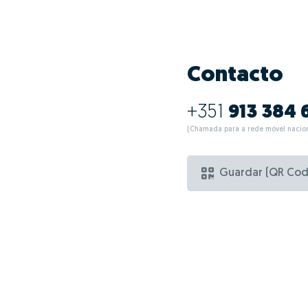
Contacto
+351
913 384 
(Chamada para a rede móvel nacion
Guardar (QR Cod