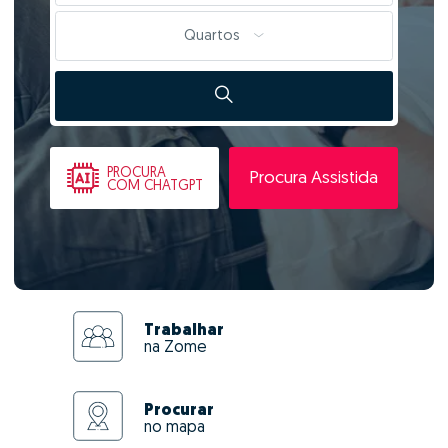
Quartos
PROCURA
Procura Assistida
COM CHATGPT
Trabalhar
na Zome
Procurar
no mapa