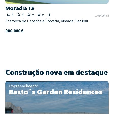
Moradia T3
3
3
2
2
ZMPT591152
Charneca de Caparica e Sobreda, Almada, Setúbal
980.000 €
Construção nova em destaque
Empreendimento
Basto´s Garden Residences