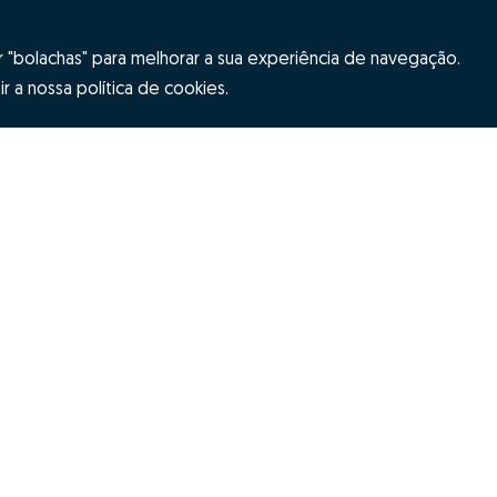
"bolachas" para melhorar a sua experiência de navegação.
r a nossa política de cookies.
Hubs Zome
ES
Equipa
ome
Contactos
s e condições
Resolução Alternativa de Litígios