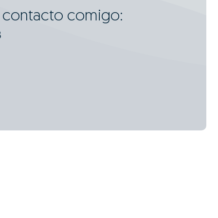
m contacto comigo:
8