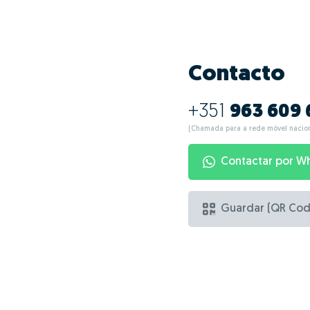
Contacto
+351
963 609
(Chamada para a rede móvel nacion
Contactar por W
Guardar (QR Cod