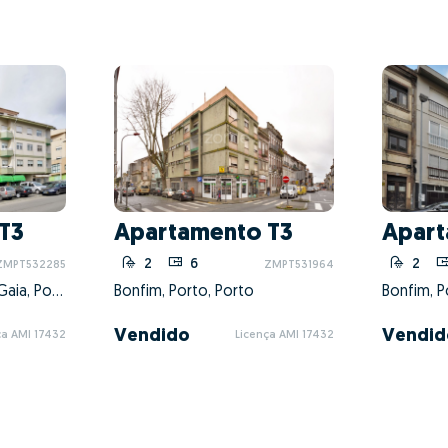
T3
Apartamento T3
Apart
1
2
6
2
ZMPT532285
ZMPT531964
Avintes, Vila Nova de Gaia, Porto
Bonfim, Porto, Porto
Bonfim, P
Vendido
Vendid
ça AMI 17432
Licença AMI 17432