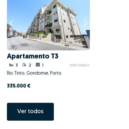
Apartamento T3
3
2
1
ZMPT588537
Rio Tinto, Gondomar, Porto
335.000 €
Ver todos