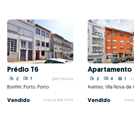
Prédio T6
Apartamento 
2
7
2
4
1
ZMPT536343
Bonfim, Porto, Porto
Vendido
Vendido
Licença AMI 17432
Licen