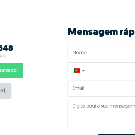
Mensagem ráp
 648
al)
hatsapp
▼
e)