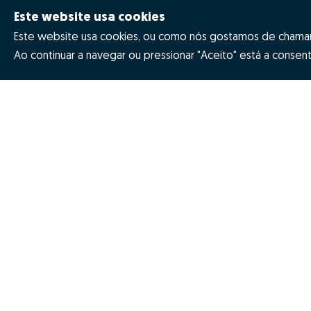
Este website usa cookies
Este website usa cookies, ou como nós gostamos de chamar 
Ao continuar a navegar ou pressionar "Aceito" está a consenti
Quanto vale a minha casa
Prémios
Porquê escolher a Zome
Revista NOT
Missão, visão e valores
Inovação Z
© Zome 2025
Política de Privacidade
Termo