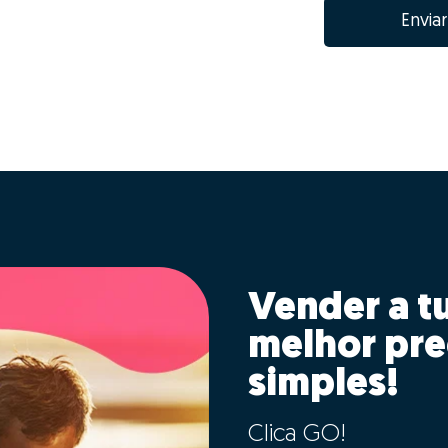
Enviar
Vender a t
melhor pre
simples!
Clica GO!