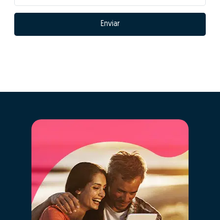
01 - Posicionar
corretamente o imóvel no
mercado
As características da tua casa serão inseridas
automaticamente para comparação com a maior base
de dados imobiliários de Portugal, cruzando a
informação de mais de 2,5 milhões de imóveis
registados, que estão ou estiveram recentemente no
mercado e histórico anterior de vendas.
Ao clicar “GO” estarás a usufruir em simultâneo
da mais moderna tecnologia de big data,
inteligência artificial e o conhecimento de
mercado dos nossos consultores especializados,