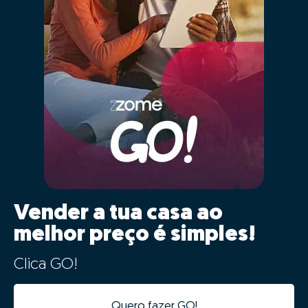
de forma simples.
Ao definir o valor correto do teu imóvel estás a
garantir que este vai "competir" com os imóveis
semelhantes e ficará na gama de valores correta nos
diversos portais imobiliários. Definir um valor
demasiado alto fará com que o teu imóvel esteja a
"concorrer" com imóveis com outras características e
de outro posicionamento, prejudicando assim as
probabilidades de venda.
02 - Digitalização e
aceleração do processo de
venda
Os dados da tua casa ficarão automaticamente
integrados com a nossa plataforma de gestão de