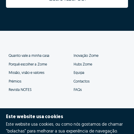
processos, tornando o processo digital desde o
primeiro minuto.
Além da integração digital permitir um estudo de
mercado fiável num tempo recorde, a informatização
desta informação vai acelerar todas as seguintes fases
do processo, evitando duplicação de tarefas e
agilizando o processo.
Assim os nossos consultores poderão prestar-te
um acompanhamento muito mais próximo e eficaz,
além de se poderem focar nas tarefas
fundamentais para a venda bem sucedida da tua
casa.
Este website usa cookies
Este website usa cookies, ou como nós gostamos de chamar
"bolachas" para melhorar a sua experiência de navegação.