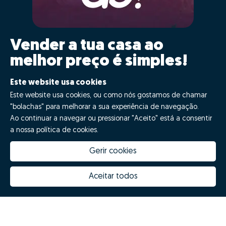
Vender a tua casa ao
melhor preço é simples!
Clica GO!
Este website usa cookies
Este website usa cookies, ou como nós gostamos de chamar
"bolachas" para melhorar a sua experiência de navegação.
Quero fazer GO!
Ao continuar a navegar ou pressionar "Aceito" está a consentir
a nossa política de cookies.
Gerir cookies
Aceitar todos
Quanto vale a minha casa
Inovação Zome
Porquê escolher a Zome
Hubs Zome