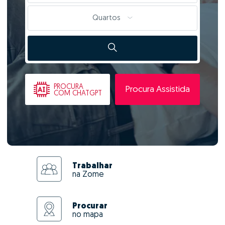
Quartos
PROCURA
Procura Assistida
COM CHATGPT
Trabalhar
na Zome
Procurar
no mapa