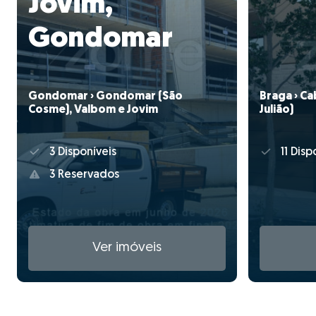
Jovim,
Gondomar
Gondomar › Gondomar (São
Braga › Ca
Cosme), Valbom e Jovim
Julião)
3 Disponíveis
11 Disp
3 Reservados
Ver imóveis