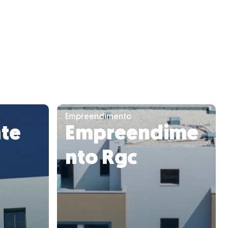
Empreendimento
nte
Empreendime
nto Rgc