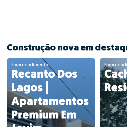
Construção nova em destaq
Empreendimento
Empreend
Recanto Dos
Cac
Lagos |
Res
Apartamentos
Premium Em