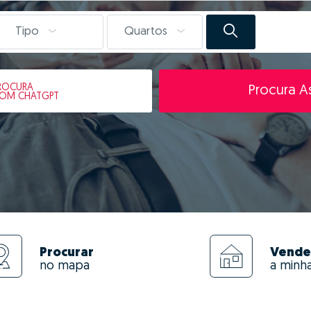
Tipo
Quartos
ROCURA
Procura As
OM CHATGPT
Procurar
Vende
no mapa
a minh