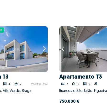
DE
 T3
Apartamento T3
4
2
3
2
2
ZMPT591634
o, Vila Verde, Braga
750.000 €