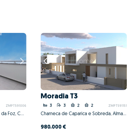
Moradia T3
3
3
2
2
ZMPT591006
ZMPT591151
Buarcos e São Julião, Figueira da Foz, Coimbra
Charneca de Caparica e Sobreda, Almada, Setúbal
980.000 €