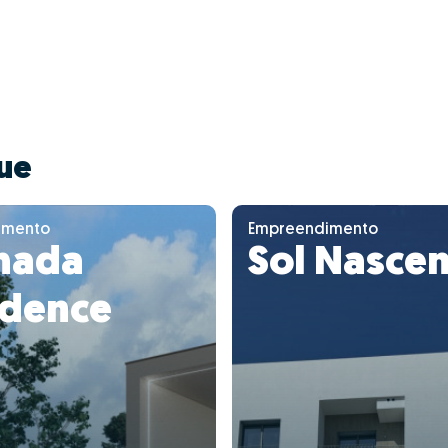
ue
imento
Empreendimento
hada
Sol Nasce
idence