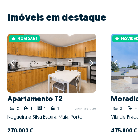
Imóveis em destaque
NOVIDADE
NOVIDA
Apartamento T2
Moradia
2
1
1
1
3
4
ZMPT591709
Nogueira e Silva Escura, Maia, Porto
Vila de Prad
270.000 €
475.000 €