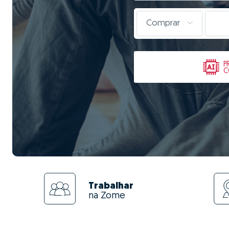
Comprar
P
C
Trabalhar
na Zome