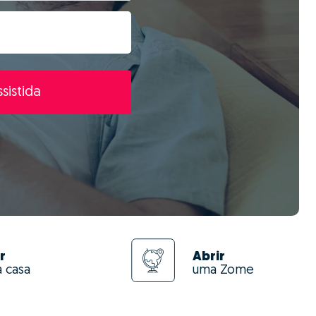
sistida
r
Abrir
a casa
uma Zome