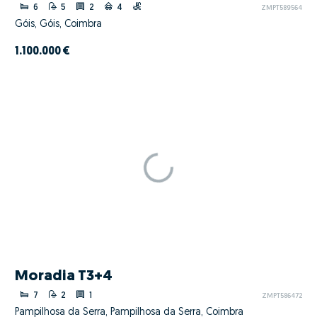
6
5
2
4
ZMPT589564
Góis, Góis, Coimbra
1.100.000 €
Moradia T3+4
7
2
1
ZMPT586472
Pampilhosa da Serra, Pampilhosa da Serra, Coimbra