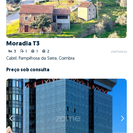
Moradia T3
3
1
1
2
ZMPT591142
Cabril, Pampilhosa da Serra, Coimbra
Preço sob consulta