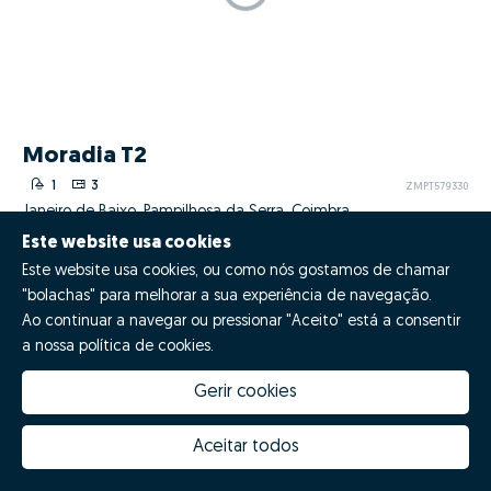
Apartamento T4+1
2
7
1
ZMPT579117
Pampilhosa da Serra, Pampilhosa da Serra, Coimbra
Vendido
Licença AMI 11748
Este website usa cookies
Este website usa cookies, ou como nós gostamos de chamar
"bolachas" para melhorar a sua experiência de navegação.
Ao continuar a navegar ou pressionar "Aceito" está a consentir
a nossa política de cookies.
Gerir cookies
Aceitar todos
Moradia T2