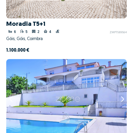
Moradia T5+1
6
5
2
4
ZMPT589564
Góis, Góis, Coimbra
1.100.000 €