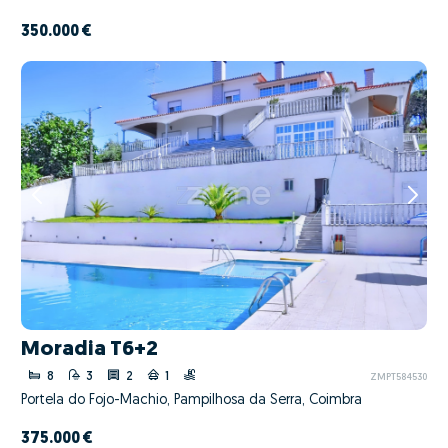
350.000 €
Moradia T6+2
8
3
2
1
ZMPT584530
Portela do Fojo-Machio, Pampilhosa da Serra, Coimbra
375.000 €