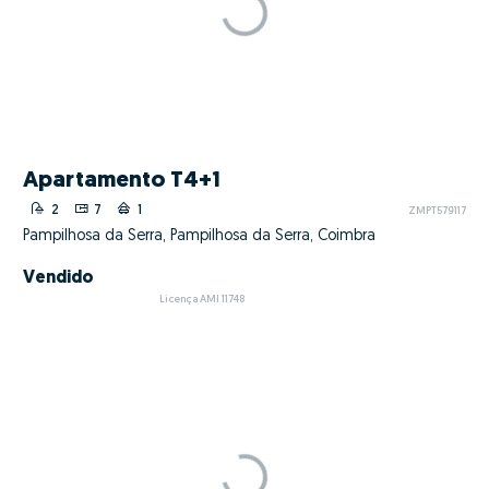
Moradia T3
3
6
1
2
ZMPT585322
Pessegueiro, Pampilhosa da Serra, Coimbra
Vendido
Licença AMI 11748