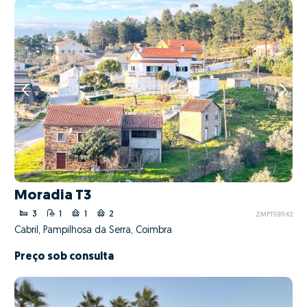
Moradia T3
3
1
1
2
ZMPT591142
Cabril, Pampilhosa da Serra, Coimbra
Preço sob consulta