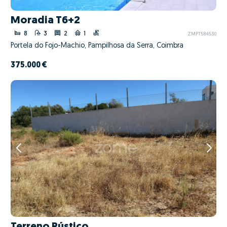
Moradia T6+2
8
3
2
1
ZMPT584530
Portela do Fojo-Machio, Pampilhosa da Serra, Coimbra
375.000 €
Terreno Rústico