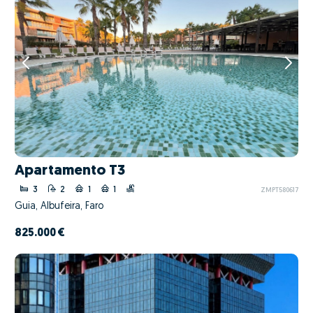
Apartamento T3
3
2
1
1
ZMPT580617
Guia, Albufeira, Faro
825.000 €