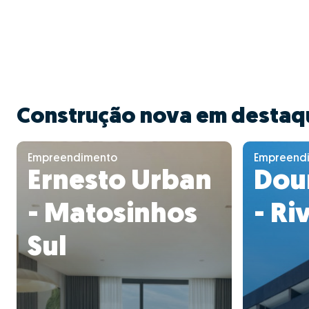
Construção nova em destaq
Empreendimento
Empreend
Ernesto Urban
Dour
- Matosinhos
- Ri
Sul