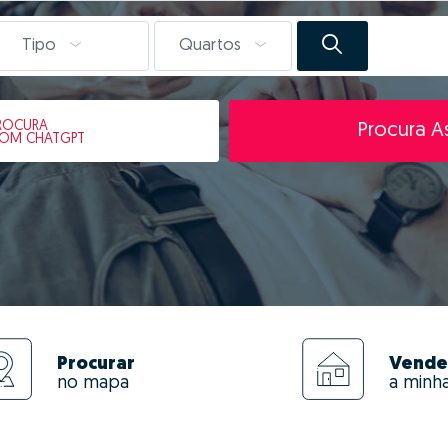
Tipo
Quartos
ROCURA
Procura As
OM CHATGPT
Procurar
Vende
no mapa
a minh