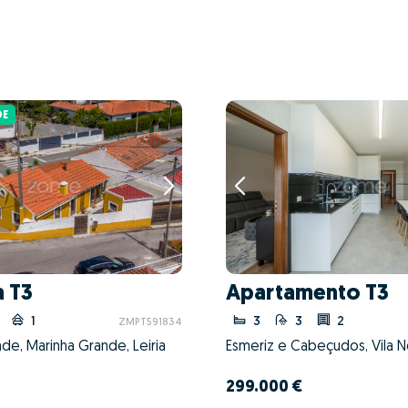
DE
 T3
Apartamento T3
1
3
3
2
ZMPT591834
de, Marinha Grande, Leiria
299.000 €