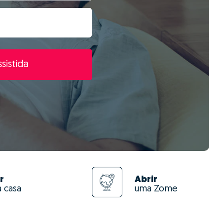
sistida
r
Abrir
a casa
uma Zome