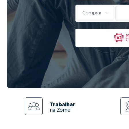
Comprar
P
C
Trabalhar
na Zome