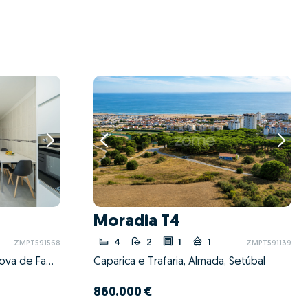
Moradia T4
4
2
1
1
ZMPT591568
ZMPT591139
Esmeriz e Cabeçudos, Vila Nova de Famalicão, Braga
Caparica e Trafaria, Almada, Setúbal
860.000 €