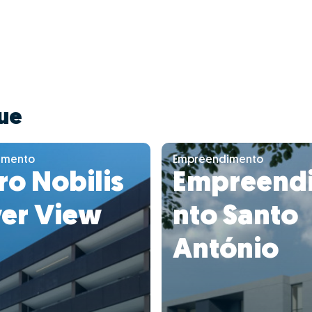
ue
imento
Empreendimento
o Nobilis
Empreend
ver View
nto Santo
António