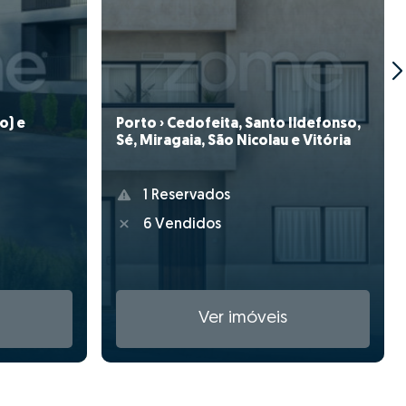
o) e
Porto › Cedofeita, Santo Ildefonso,
Sé, Miragaia, São Nicolau e Vitória
1 Reservados
6 Vendidos
Ver imóveis