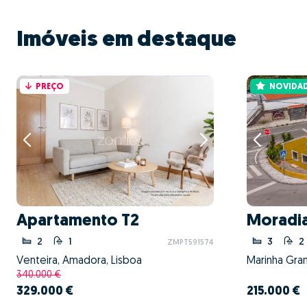
Imóveis em destaque
PREÇO
NOVIDA
Apartamento T2
Moradia
2
1
3
2
ZMPT591574
Venteira, Amadora, Lisboa
Marinha Gran
340.000 €
329.000 €
215.000 €