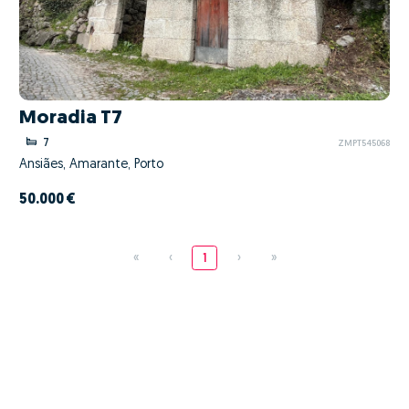
Moradia T7
7
ZMPT545068
Ansiães, Amarante, Porto
50.000 €
«
‹
1
›
»