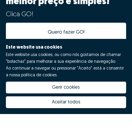
melhor preço é simples!
Clica GO!
Quero fazer GO!
Este website usa cookies
Este website usa cookies, ou como nós gostamos de chamar
"bolachas" para melhorar a sua experiência de navegação.
Ao continuar a navegar ou pressionar "Aceito" está a consentir
a nossa política de cookies.
Gerir cookies
Quanto vale a minha casa
Inovação Zome
Porquê escolher a Zome
Hubs Zome
Aceitar todos
Missão, visão e valores
Equipa
Prémios
Contactos
Revista NOTES
FAQs