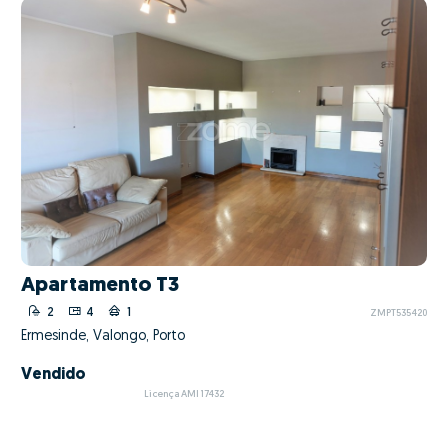
Apartamento T3
2
4
1
ZMPT535420
Ermesinde, Valongo, Porto
Vendido
Licença AMI 17432