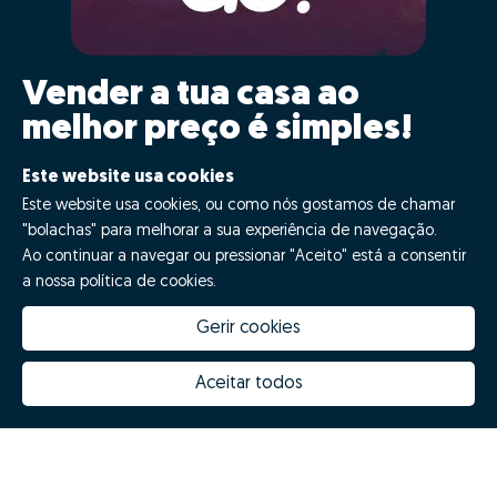
Vender a tua casa ao
melhor preço é simples!
Clica GO!
Este website usa cookies
Este website usa cookies, ou como nós gostamos de chamar
"bolachas" para melhorar a sua experiência de navegação.
Quero fazer GO!
Ao continuar a navegar ou pressionar "Aceito" está a consentir
a nossa política de cookies.
Gerir cookies
Aceitar todos
Quanto vale a minha casa
Inovação Zome
Porquê escolher a Zome
Hubs Zome