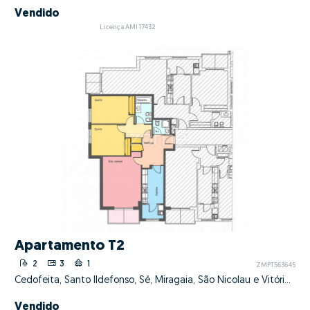
Vendido
Licença AMI 17432
Apartamento T2
2
3
1
ZMPT563645
Cedofeita, Santo Ildefonso, Sé, Miragaia, São Nicolau e Vitória, Porto, Porto
Vendido