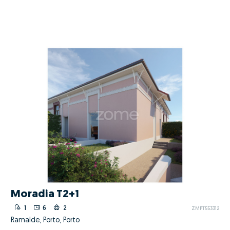
Moradia T2+1
1
6
2
ZMPT553312
Ramalde, Porto, Porto