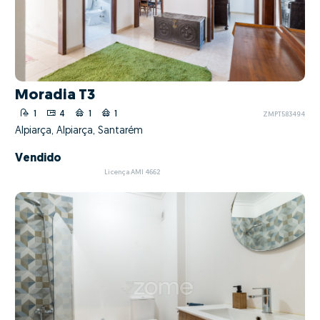
Moradia T3
1
4
1
1
ZMPT583494
Alpiarça, Alpiarça, Santarém
Vendido
Licença AMI 4662