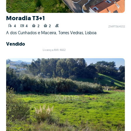
Moradia T3+1
4
4
2
2
ZMPT564532
A dos Cunhados e Maceira, Torres Vedras, Lisboa
Vendido
Licença AMI 4662