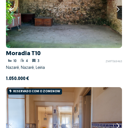
Moradia T10
10
4
3
ZMPT569463
Nazaré, Nazaré, Leiria
1.050.000 €
RESERVADO COM O ZOMENOW