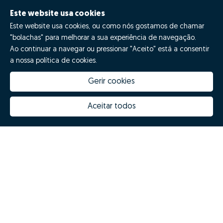
Este website usa cookies
Este website usa cookies, ou como nós gostamos de chamar
"bolachas" para melhorar a sua experiência de navegação.
Ao continuar a navegar ou pressionar "Aceito" está a consentir
a nossa política de cookies.
Gerir cookies
Quanto vale a minha casa
Inovação Zome
Porquê escolher a Zome
Hubs Zome
Aceitar todos
Missão, visão e valores
Equipa
Prémios
Contactos
Revista NOTES
FAQs
© Zome 2025
Política de Privacidade