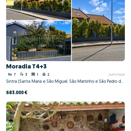
Moradia T4+3
7
3
1
2
ZMPT575509
Sintra (Santa Maria e São Miguel, São Martinho e São Pedro de Penaferrim), Sintra, Lisboa
683.000 €