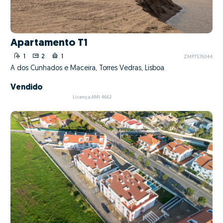
Apartamento T1
1
2
1
ZMPT576044
A dos Cunhados e Maceira, Torres Vedras, Lisboa
Vendido
Licença AMI 4662