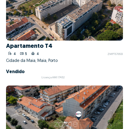
Apartamento T4
4
5
4
ZMPT570551
Cidade da Maia, Maia, Porto
Vendido
Licença AMI 17432