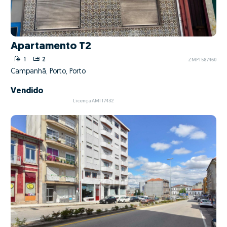
Apartamento T2
1
2
ZMPT587460
Campanhã, Porto, Porto
Vendido
Licença AMI 17432