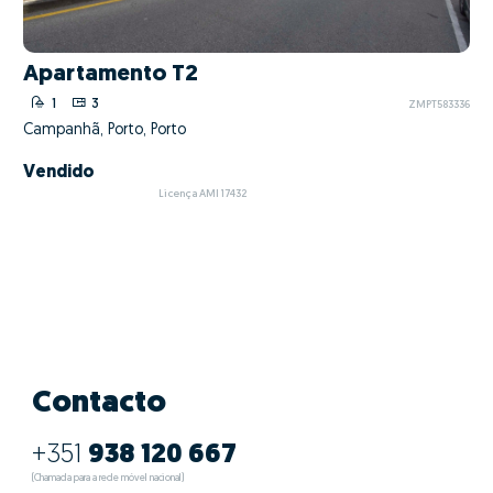
Apartamento T2
1
3
ZMPT583336
Campanhã, Porto, Porto
Vendido
Licença AMI 17432
Contacto
+351
938 120 667
(Chamada para a rede móvel nacional)