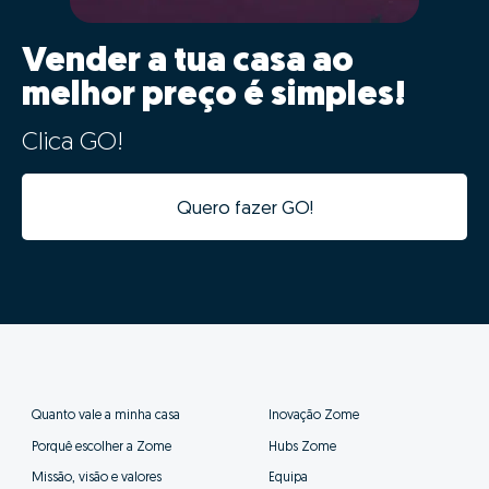
Vender a tua casa ao
melhor preço é simples!
Clica GO!
Quero fazer GO!
Quanto vale a minha casa
Inovação Zome
Porquê escolher a Zome
Hubs Zome
Missão, visão e valores
Equipa