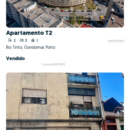
Apartamento T2
2
3
1
ZMPT587307
Rio Tinto, Gondomar, Porto
Vendido
Licença AMI 17432