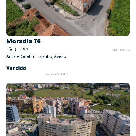
Moradia T6
2
7
ZMPT568493
Anta e Guetim, Espinho, Aveiro
Vendido
Licença AMI 17432