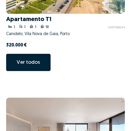
Apartamento T1
1
1
1
10
ZMPT586244
Canidelo, Vila Nova de Gaia, Porto
320.000 €
Ver todos