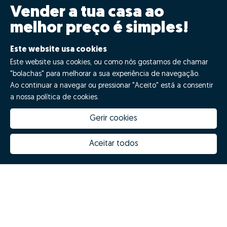
Vender a tua casa ao
melhor preço é simples!
Clica GO!
Este website usa cookies
Este website usa cookies, ou como nós gostamos de chamar
"bolachas" para melhorar a sua experiência de navegação.
Quero fazer GO!
Ao continuar a navegar ou pressionar "Aceito" está a consentir
a nossa política de cookies.
Gerir cookies
Aceitar todos
Quanto vale a minha casa
Inovação Zome
Porquê escolher a Zome
Hubs Zome
Missão, visão e valores
Equipa
Prémios
Contactos