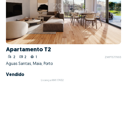
Apartamento T2
2
2
1
ZMPT577993
Águas Santas, Maia, Porto
Vendido
Licença AMI 17432