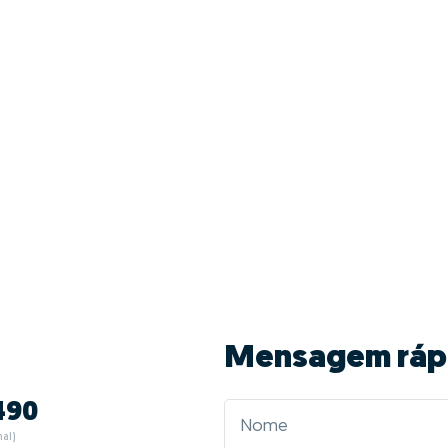
Mensagem ráp
490
al)