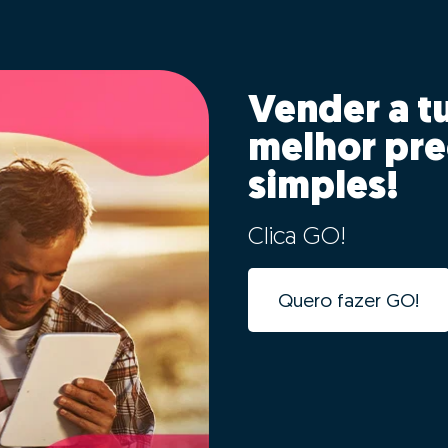
Vender a t
melhor pre
simples!
Clica GO!
Quero fazer GO!