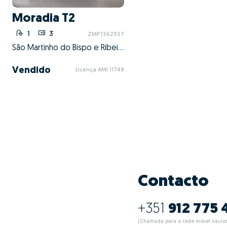
Moradia T2
1
3
ZMPT562937
São Martinho do Bispo e Ribeira de Frades, Coimbra, Coimbra
Vendido
Licença AMI 11748
Contacto
+351
912 775 
(Chamada para a rede móvel nacion