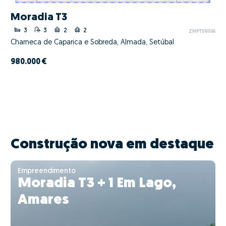
Moradia T3
3
3
2
2
ZMPT591106
Charneca de Caparica e Sobreda, Almada, Setúbal
980.000 €
Construção nova em destaque
Empreendimento
Moradia T3 + 1 Em Lago,
Amares