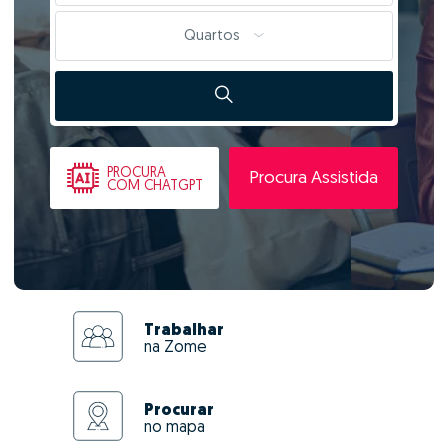
Quartos
PROCURA
Procura Assistida
COM CHATGPT
Trabalhar
na Zome
Procurar
no mapa