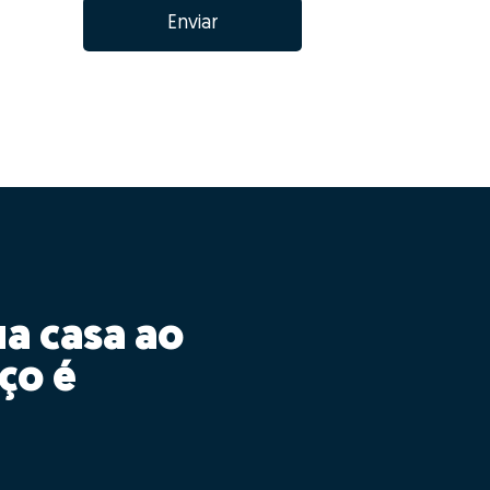
Enviar
ua casa ao
ço é