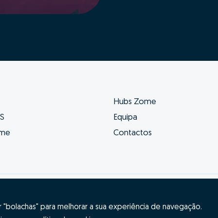
Hubs Zome
ES
Equipa
ome
Contactos
s e condições
Resolução Alternativa de Litígios
"bolachas" para melhorar a sua experiência de navegação.