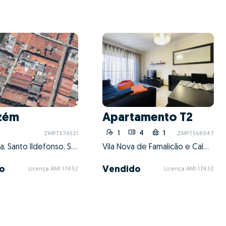
zém
Apartamento T2
1
4
1
ZMPT574521
ZMPT568947
Cedofeita, Santo Ildefonso, Sé, Miragaia, São Nicolau e Vitória, Porto, Porto
Vila Nova de Famalicão e Calendário, Vila Nova de Famalicão, Braga
o
Vendido
Licença AMI 17432
Licença AMI 17432