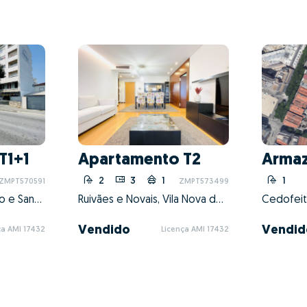
T1+1
Apartamento T2
Arma
2
3
1
1
ZMPT570591
ZMPT573499
Bougado (São Martinho e Santiago), Trofa, Porto
Ruivães e Novais, Vila Nova de Famalicão, Braga
Vendido
Vendid
ça AMI 17432
Licença AMI 17432