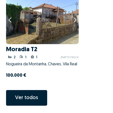
Moradia T2
2
1
1
ZMPT579024
Nogueira da Montanha, Chaves, Vila Real
100.000 €
Ver todos