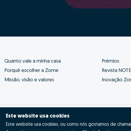
Quanto vale a minha casa
Prémios
Porquê escolher a Zome
Revista NOT
Missão, visão e valores
Inovação Z
Este website usa cookies
© Zome 2025
Política de Privacidade
Termo
Este website usa cookies, ou como nós gostamos de chamar 