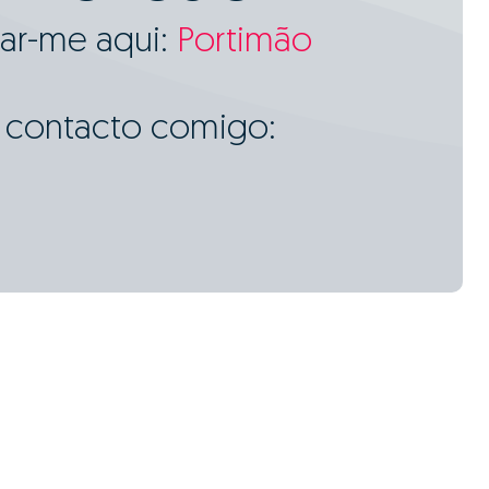
ar-me aqui:
Portimão
m contacto comigo: