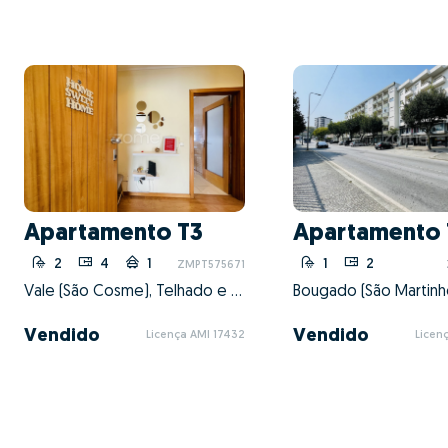
Apartamento T3
Apartamento 
2
4
1
1
2
ZMPT575671
Vale (São Cosme), Telhado e Portela, Vila Nova de Famalicão, Braga
Vendido
Vendido
Licença AMI 17432
Licen