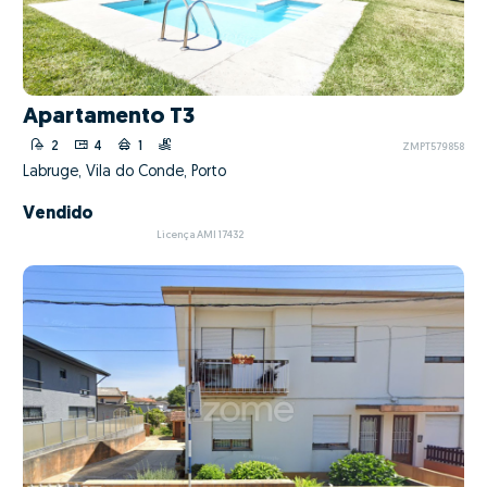
Apartamento T3
2
4
1
ZMPT579858
Labruge, Vila do Conde, Porto
Vendido
Licença AMI 17432