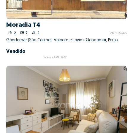
Moradia T4
2
7
2
ZMPT555475
Gondomar (São Cosme), Valbom e Jovim, Gondomar, Porto
Vendido
Licença AMI 17432