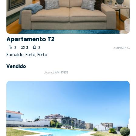
Apartamento T2
2
3
2
ZMPT587133
Ramalde, Porto, Porto
Vendido
Licença AMI 17432