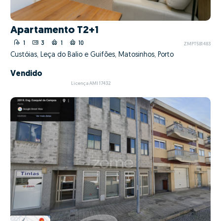
Apartamento T2+1
1
3
1
10
ZMPT581483
Custóias, Leça do Balio e Guifões, Matosinhos, Porto
Vendido
Licença AMI 17432