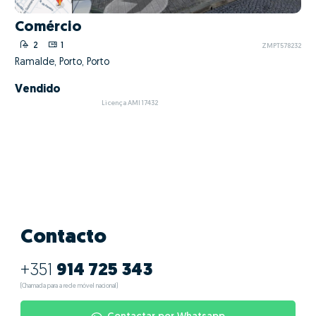
Comércio
2
1
ZMPT578232
Ramalde, Porto, Porto
Vendido
Licença AMI 17432
Contacto
+351
914 725 343
(Chamada para a rede móvel nacional)