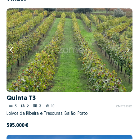
Quinta T3
3
2
3
10
ZMPT583221
Loivos da Ribeira e Tresouras, Baião, Porto
595.000 €