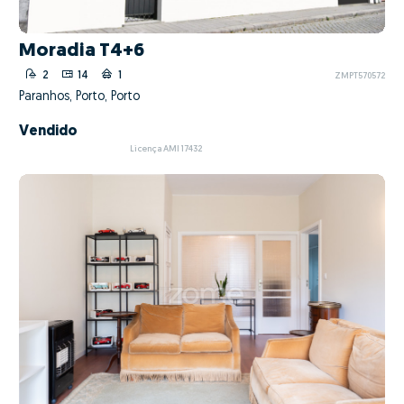
Moradia T4+6
2
14
1
ZMPT570572
Paranhos, Porto, Porto
Vendido
Licença AMI 17432