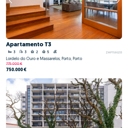
Apartamento T3
3
3
2
5
ZMPT590233
Lordelo do Ouro e Massarelos, Porto, Porto
775.000 €
750.000 €