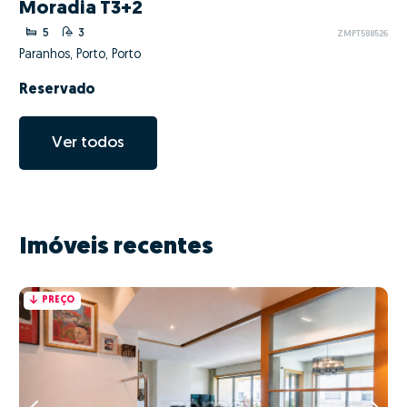
Moradia T3+2
5
3
ZMPT588526
Paranhos, Porto, Porto
Reservado
Ver todos
Imóveis recentes
PREÇO