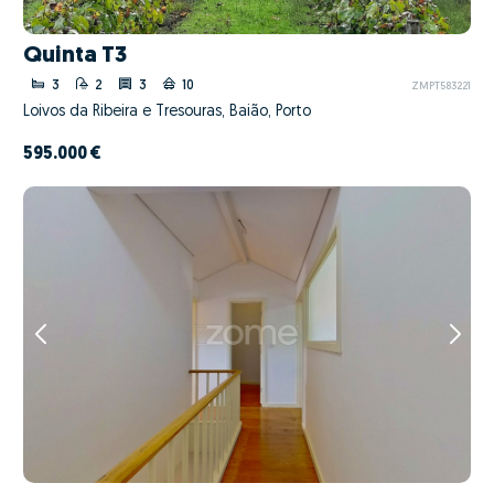
Quinta T3
3
2
3
10
ZMPT583221
Loivos da Ribeira e Tresouras, Baião, Porto
595.000 €