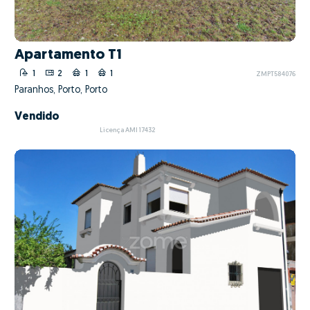
Apartamento T1
1
2
1
1
ZMPT584076
Paranhos, Porto, Porto
Vendido
Licença AMI 17432