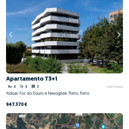
Apartamento T3+1
4
4
3
ZMPT570655
Aldoar, Foz do Douro e Nevogilde, Porto, Porto
947.370 €