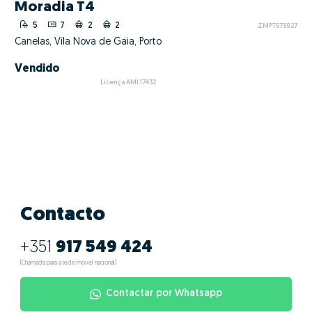
Moradia T4
5
7
2
2
ZMPT573927
Canelas, Vila Nova de Gaia, Porto
Vendido
Licença AMI 17432
Contacto
+351
917 549 424
(Chamada para a rede móvel nacional)
Contactar por Whatsapp