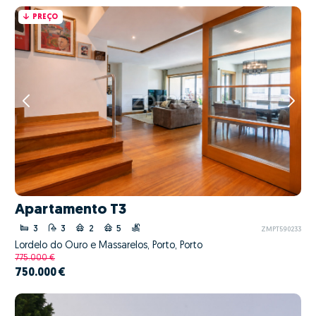
PREÇO
Apartamento T3
3
3
2
5
ZMPT590233
Lordelo do Ouro e Massarelos, Porto, Porto
775.000 €
750.000 €