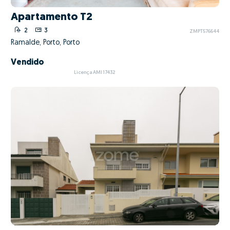
Apartamento T2
2
3
ZMPT576644
Ramalde, Porto, Porto
Vendido
Licença AMI 17432