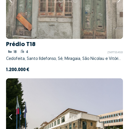
Prédio T18
18
4
ZMPT554551
Cedofeita, Santo Ildefonso, Sé, Miragaia, São Nicolau e Vitória, Porto, Porto
1.200.000 €