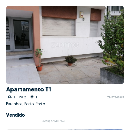
Apartamento T1
1
2
1
ZMPT542987
Paranhos, Porto, Porto
Vendido
Licença AMI 17432