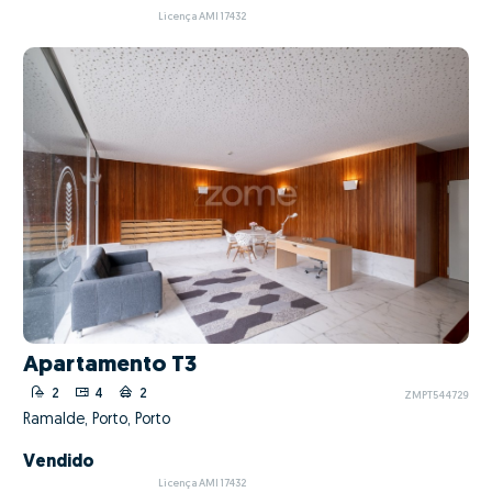
Licença AMI 17432
Apartamento T3
2
4
2
ZMPT544729
Ramalde, Porto, Porto
Vendido
Licença AMI 17432