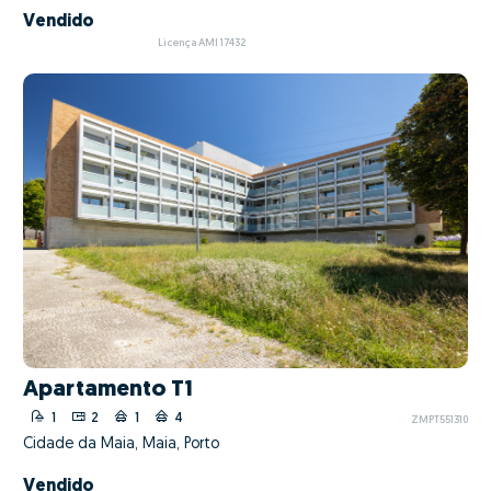
Vendido
Licença AMI 17432
Apartamento T1
1
2
1
4
ZMPT551310
Cidade da Maia, Maia, Porto
Vendido