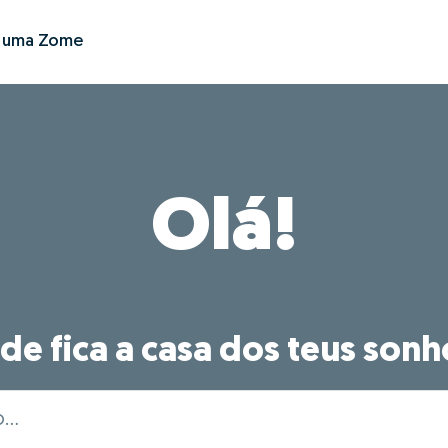
r uma Zome
Olá!
de fica a casa dos teus sonh