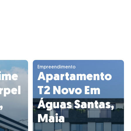
Empreendimento
ime
Apartamento
rpel
T2 Novo Em
,
Águas Santas,
Maia