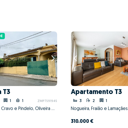
DE
 T3
Apartamento T3
1
1
3
2
1
ZMPT591945
Nogueira do Cravo e Pindelo, Oliveira de Azeméis, Aveiro
310.000 €