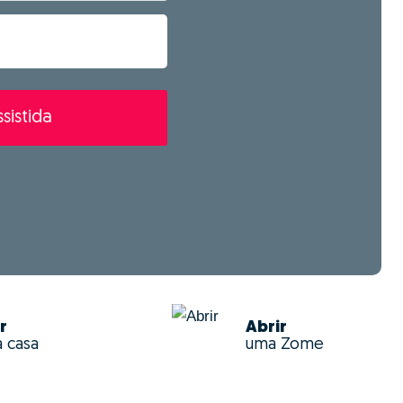
sistida
r
Abrir
a casa
uma Zome