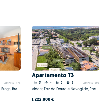
Apartamento T3
3
4
2
2
ZMPT591476
ZMPT591296
Nogueira, Fraião e Lamaçães, Braga, Braga
Aldoar, Foz do Douro e Nevogilde, Porto, Porto
1.222.000 €