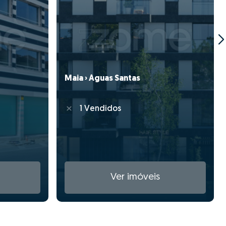
Maia › Águas Santas
1 Vendidos
Ver imóveis