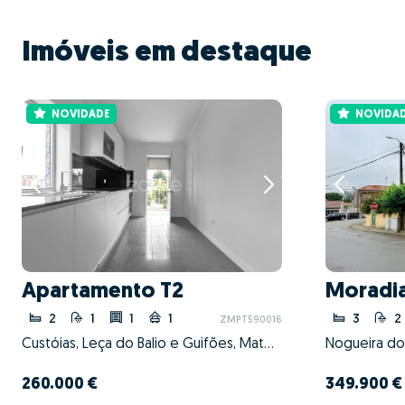
Imóveis em destaque
NOVIDADE
NOVIDA
Apartamento T2
Moradia
2
1
1
1
3
2
ZMPT590016
Custóias, Leça do Balio e Guifões, Matosinhos, Porto
260.000 €
349.900 €