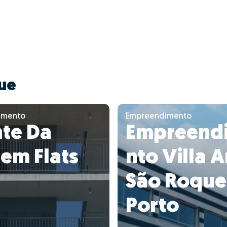
ue
imento
Empreendimento
te Da
Empreend
em Flats
nto Villa A
São Roque
Porto