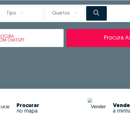
Tipo
Quartos
ROCURA
Procura As
OM CHATGPT
Procurar
Vende
no mapa
a minh