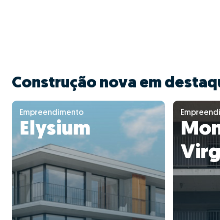
Construção nova em destaq
Empreendimento
Empreend
Elysium
Mon
Virg