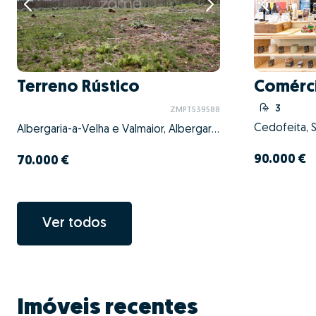
Terreno Rústico
Comérc
3
ZMPT539588
Albergaria-a-Velha e Valmaior, Albergaria-a-Velha, Aveiro
90.000 €
70.000 €
Ver todos
Imóveis recentes