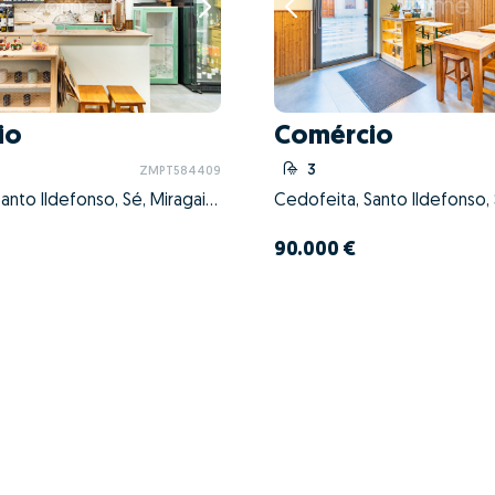
io
Comércio
3
ZMPT584409
Cedofeita, Santo Ildefonso, Sé, Miragaia, São Nicolau e Vitória, Porto, Porto
90.000 €