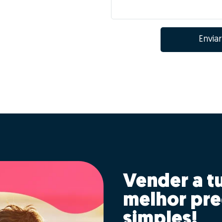
Enviar
Vender a t
melhor pre
simples!