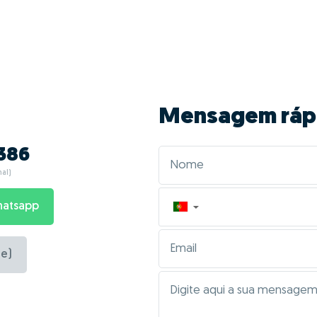
Mensagem ráp
386
al)
hatsapp
▼
e)