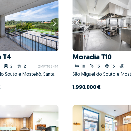
a T4
Moradia T10
2
2
10
13
15
ZMPT558414
São Miguel do Souto e Mosteirô, Santa Maria da Feira, Aveiro
€
1.990.000 €