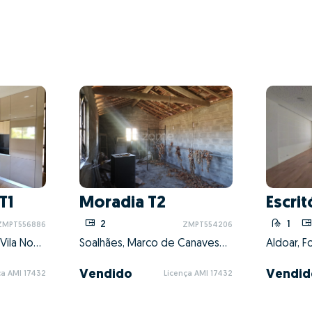
T1
Moradia T2
Escrit
2
1
ZMPT556886
ZMPT554206
Pedroso e Seixezelo, Vila Nova de Gaia, Porto
Soalhães, Marco de Canaveses, Porto
Vendido
Vendid
ça AMI 17432
Licença AMI 17432