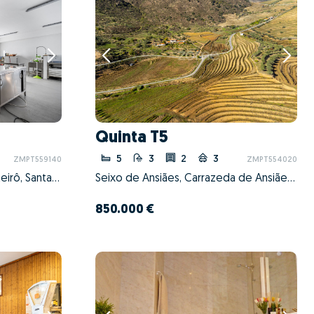
Quinta T5
5
3
2
3
ZMPT559140
ZMPT554020
São Miguel do Souto e Mosteirô, Santa Maria da Feira, Aveiro
Seixo de Ansiães, Carrazeda de Ansiães, Bragança
850.000 €