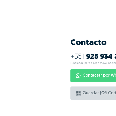
Contacto
+351
925 934 
(Chamada para a rede móvel nacion
Contactar por W
Guardar (QR Cod