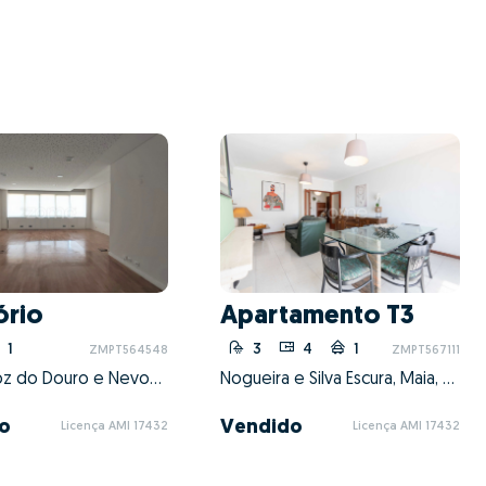
ório
Apartamento T3
1
3
4
1
ZMPT564548
ZMPT567111
Aldoar, Foz do Douro e Nevogilde, Porto, Porto
Nogueira e Silva Escura, Maia, Porto
o
Vendido
Licença AMI 17432
Licença AMI 17432