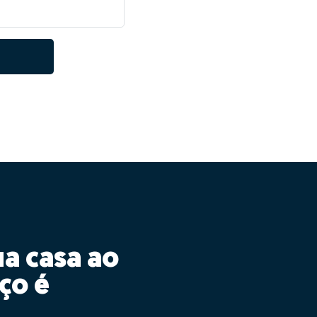
ua casa ao
ço é