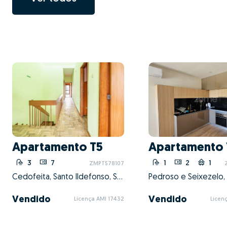
Apartamento T5
Apartamento 
3
7
1
2
1
ZMPT578107
Cedofeita, Santo Ildefonso, Sé, Miragaia, São Nicolau e Vitória, Porto, Porto
Vendido
Vendido
Licença AMI 17432
Licen