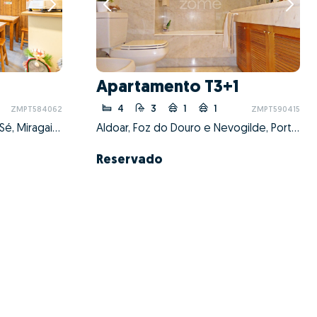
Apartamento T3+1
4
3
1
1
ZMPT584062
ZMPT590415
Cedofeita, Santo Ildefonso, Sé, Miragaia, São Nicolau e Vitória, Porto, Porto
Aldoar, Foz do Douro e Nevogilde, Porto, Porto
Reservado