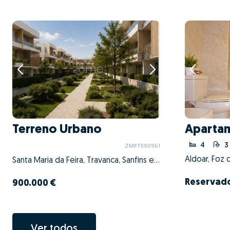
Terreno Urbano
Aparta
4
3
ZMPT590961
Santa Maria da Feira, Travanca, Sanfins e Espargo, Santa Maria da Feira, Aveiro
Reservad
900.000 €
Ver todos