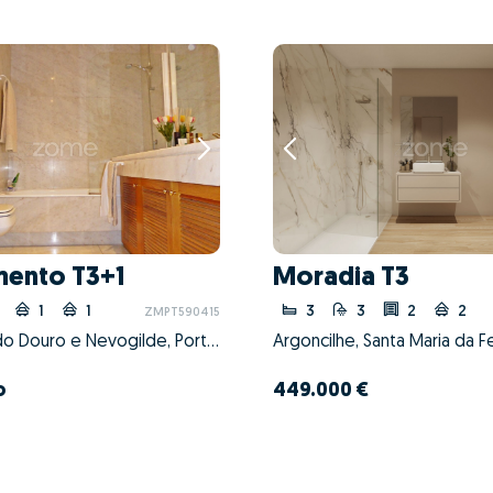
mento T3+1
Moradia T3
1
1
3
3
2
2
ZMPT590415
Aldoar, Foz do Douro e Nevogilde, Porto, Porto
Argoncilhe, Santa Maria da Fe
o
449.000 €