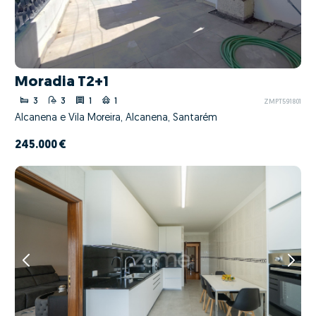
Moradia T2+1
3
3
1
1
ZMPT591801
Alcanena e Vila Moreira, Alcanena, Santarém
245.000 €