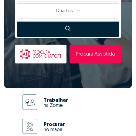
Quartos
PROCURA
Procura Assistida
COM CHATGPT
Trabalhar
na Zome
Procurar
no mapa