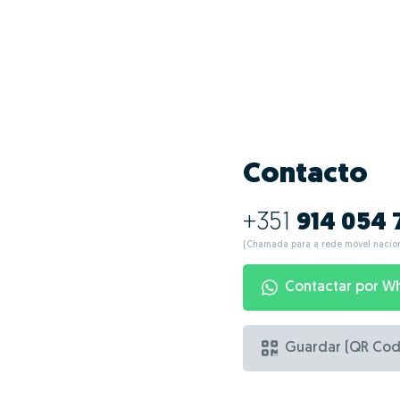
Contacto
+351
914 054 
(Chamada para a rede móvel nacion
Contactar por W
Guardar (QR Cod