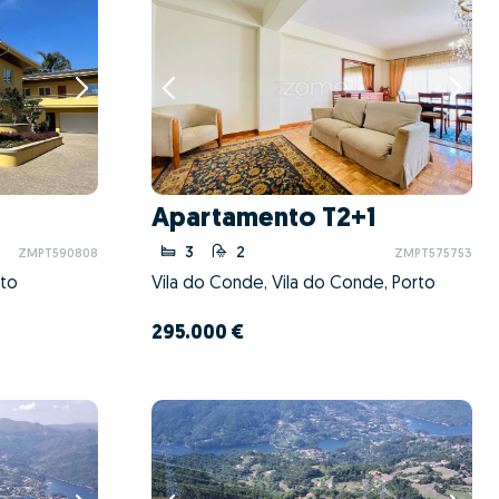
Apartamento T2+1
3
2
ZMPT590808
ZMPT575753
rto
Vila do Conde, Vila do Conde, Porto
295.000 €