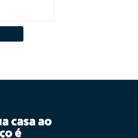
ua casa ao
ço é