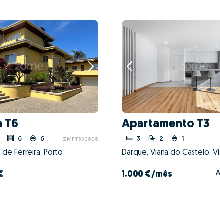
 T6
Apartamento T3
6
6
3
2
1
ZMPT590808
 de Ferreira, Porto
A
€
1.000 €
/mês