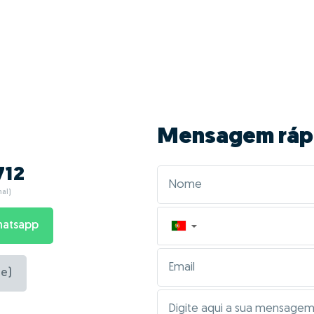
Mensagem ráp
712
al)
hatsapp
▼
e)