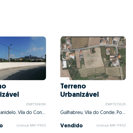
no
Terreno
izável
Urbanizável
ZMPT558190
ZMPT573525
Malta e Canidelo, Vila do Conde, Porto
Guilhabreu, Vila do Conde, Porto
o
Vendido
Licença AMI 17432
Licença AMI 17432