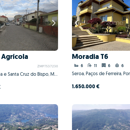
 Agrícola
Moradia T6
6
11
6
6
ZMPT537230
Seroa, Paços de Ferreira, Po
Perafita, Lavra e Santa Cruz do Bispo, Matosinhos, Porto
1.650.000 €
€