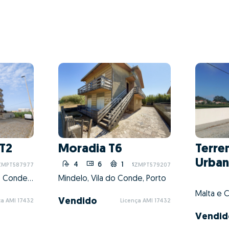
T2
Moradia T6
Terre
Urban
4
6
1
1
ZMPT587977
ZMPT579207
Vila do Conde, Vila do Conde, Porto
Mindelo, Vila do Conde, Porto
Vendido
ça AMI 17432
Licença AMI 17432
Vendid