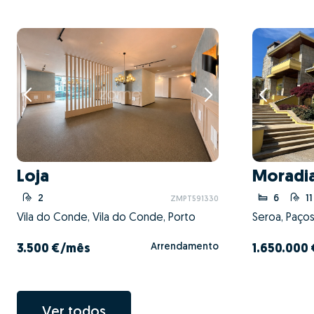
Loja
Moradia
2
6
11
ZMPT591330
Vila do Conde, Vila do Conde, Porto
Seroa, Paços
Arrendamento
3.500 €
/mês
1.650.000 
Ver todos