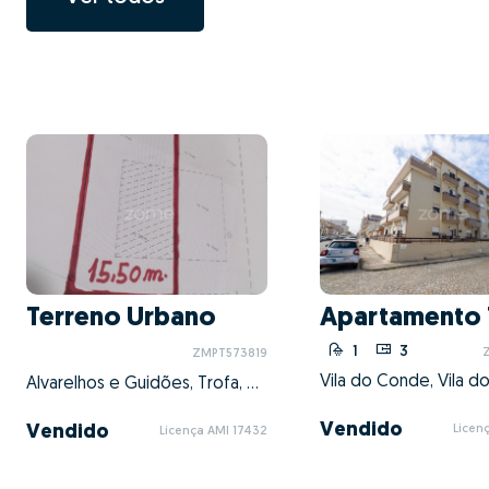
Terreno Urbano
Apartamento 
1
3
ZMPT573819
Alvarelhos e Guidões, Trofa, Porto
Vendido
Vendido
Licen
Licença AMI 17432