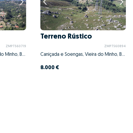
Terreno Rústico
ZMPT560719
ZMPT560894
Caniçada e Soengas, Vieira do Minho, Braga
Caniçada e Soengas, Vieira do Minho, Braga
8.000 €