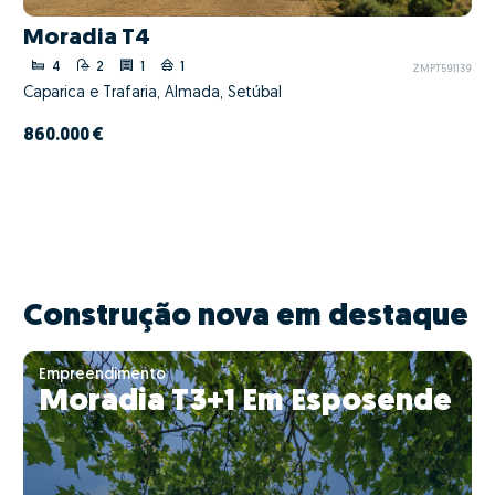
Moradia T4
4
2
1
1
ZMPT591139
Caparica e Trafaria, Almada, Setúbal
860.000 €
Construção nova em destaque
Empreendimento
Moradia T3+1 Em Esposende