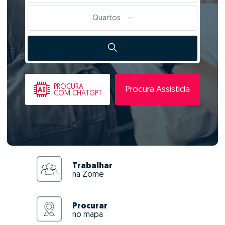
Quartos
PROCURA
Procura Assistida
COM CHATGPT
Trabalhar
na Zome
Procurar
no mapa