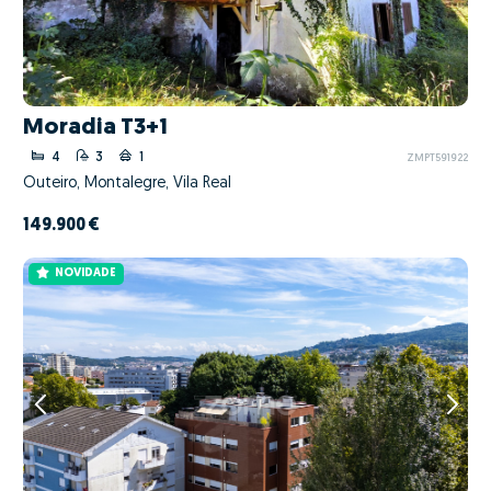
Moradia T3+1
4
3
1
ZMPT591922
Outeiro, Montalegre, Vila Real
149.900 €
NOVIDADE