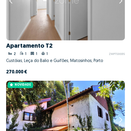
Apartamento T2
2
1
1
1
ZMPT590015
Custóias, Leça do Balio e Guifões, Matosinhos, Porto
270.000 €
NOVIDADE