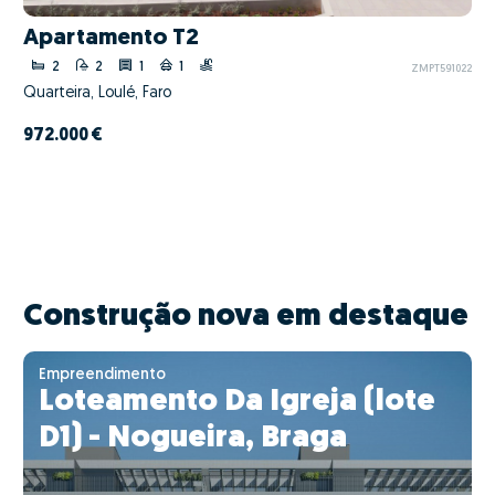
Apartamento T2
2
2
1
1
ZMPT591022
Quarteira, Loulé, Faro
972.000 €
Construção nova em destaque
Empreendimento
Loteamento Da Igreja (lote
D1) - Nogueira, Braga