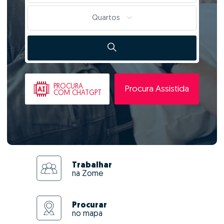
Quartos
PROCURA
Procura Assistida
COM CHATGPT
Trabalhar
na Zome
Procurar
no mapa