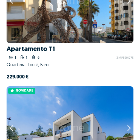
Apartamento T1
1
1
6
ZMPT591775
Quarteira, Loulé, Faro
229.000 €
NOVIDADE