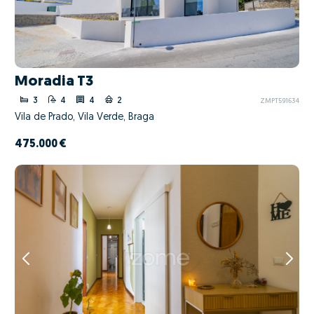
Moradia T3
3
4
4
2
ZMPT591634
Vila de Prado, Vila Verde, Braga
475.000 €