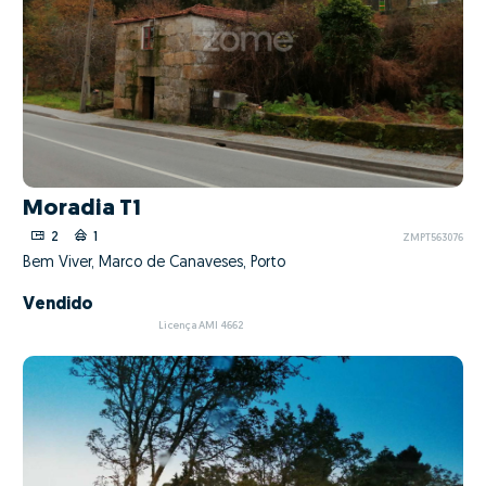
Moradia T1
2
1
ZMPT563076
Bem Viver, Marco de Canaveses, Porto
Vendido
Licença AMI 4662