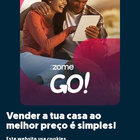
Vender a tua casa ao
melhor preço é simples!
Clica GO!
Este website usa cookies