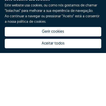
Este website usa cookies, ou como nós gostamos de chamar
"bolachas" para melhorar a sua experiência de navegação.
Quero fazer GO!
Ao continuar a navegar ou pressionar "Aceito" está a consentir
a nossa política de cookies.
Gerir cookies
Aceitar todos
Quanto vale a minha casa
Inovação Zome
Porquê escolher a Zome
Hubs Zome
Missão, visão e valores
Equipa
Prémios
Contactos
Revista NOTES
FAQs