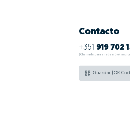
Contacto
+351
919 702 1
(Chamada para a rede móvel nacion
Guardar (QR Cod