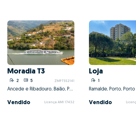
Moradia T3
Loja
2
5
1
ZMPT552141
Ancede e Ribadouro, Baião, Porto
Ramalde, Porto, Porto
Vendido
Vendido
Licença AMI 17432
Licen