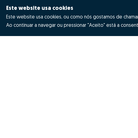
Este website usa cookies
Este website usa cookies, ou como nós gostamos de chamar 
Ao continuar a navegar ou pressionar "Aceito" está a consenti
Quanto vale a minha casa
Prémios
Porquê escolher a Zome
Revista NOT
Missão, visão e valores
Inovação Z
© Zome 2025
Política de Privacidade
Termo