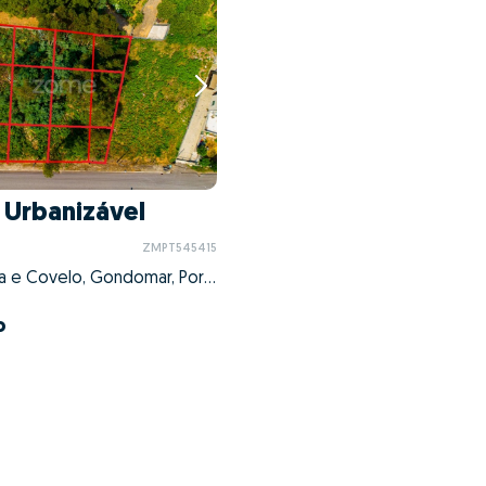
 Urbanizável
ZMPT545415
Foz do Sousa e Covelo, Gondomar, Porto
o