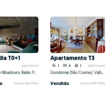
ia T0+1
Apartamento T3
1
4
1
ZMPT552140
ZMPT541495
Ancede e Ribadouro, Baião, Porto
Gondomar (São Cosme), Valbom e Jovim, Gondomar, Porto
o
Vendido
Licença AMI 17432
Licença AMI 17432