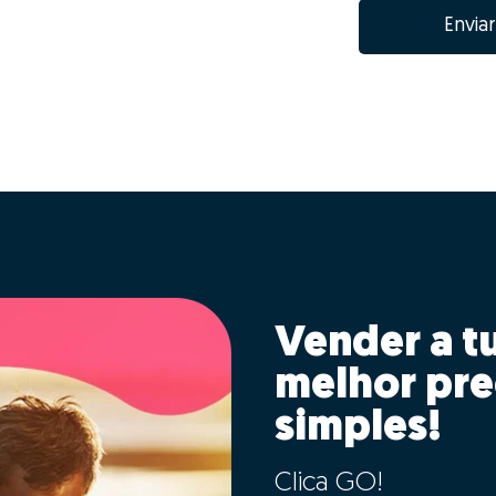
Enviar
Vender a t
melhor pre
simples!
Clica GO!