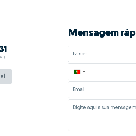
Mensagem ráp
31
al)
▼
e)