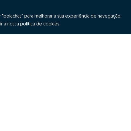
"bolachas" para melhorar a sua experiência de navegação.
r a nossa política de cookies.
Hubs Zome
ES
Equipa
ome
Contactos
s e condições
Resolução Alternativa de Litígios