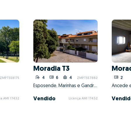
Moradia T3
Morad
4
6
4
2
2
ZMPT558175
ZMPT557882
Esposende, Marinhas e Gandra, Esposende, Braga
Vendido
Vendid
ça AMI 17432
Licença AMI 17432