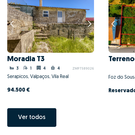
Moradia T3
Terreno
3
1
4
4
ZMPT589026
Serapicos, Valpaços, Vila Real
94.500 €
Reservad
Ver todos