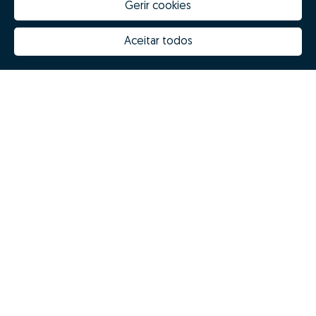
Gerir cookies
Quanto vale a minha casa
Inovação Zome
Porquê escolher a Zome
Hubs Zome
Aceitar todos
Missão, visão e valores
Equipa
Prémios
Contactos
Revista NOTES
FAQs
© Zome 2025
Política de Privacidade
Termos e condições
Resolução Alternativa de Litígios
Livro de reclamações