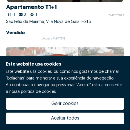
Apartamento T1+1
1
2
1
ZMPT577813
São Félix da Marinha, Vila Nova de Gaia, Porto
Vendido
Licença AMI 17432
Este website usa cookies
Este website usa cookies, ou como nós gostamos de chamar
"bolachas" para melhorar a sua experiência de navegação.
Ao continuar a navegar ou pressionar "Aceito" está a consentir
a nossa política de cookies.
Gerir cookies
Aceitar todos