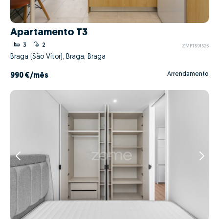
Apartamento T3
3
2
ZMPT591523
Braga (São Vítor), Braga, Braga
Arrendamento
990 €
/mês