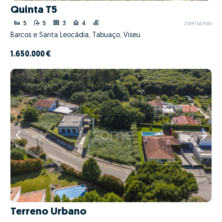
Quinta T5
5
5
3
4
ZMPT567580
Barcos e Santa Leocádia, Tabuaço, Viseu
1.650.000 €
Terreno Urbano