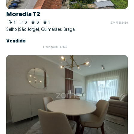
Moradia T2
1
3
3
1
ZMPT582450
Selho (São Jorge), Guimarães, Braga
Vendido
Licença AMI 17432