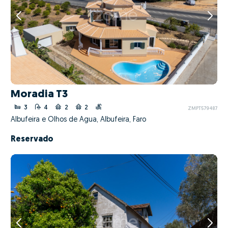
Moradia T3
3
4
2
2
ZMPT579487
Albufeira e Olhos de Água, Albufeira, Faro
Reservado