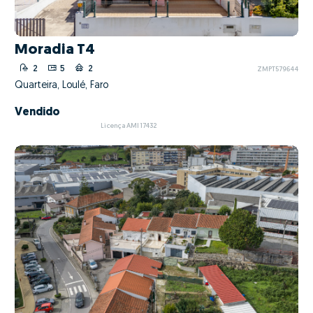
Moradia T4
2
5
2
ZMPT579644
Quarteira, Loulé, Faro
Vendido
Licença AMI 17432