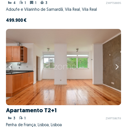
4
1
1
3
ZMPT588015
Adoufe e Vilarinho de Samardã, Vila Real, Vila Real
499.900 €
Apartamento T2+1
3
1
ZMPT586719
Penha de França, Lisboa, Lisboa