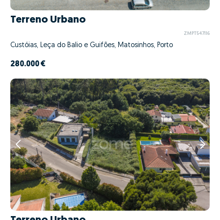
Terreno Urbano
ZMPT547116
Custóias, Leça do Balio e Guifões, Matosinhos, Porto
280.000 €