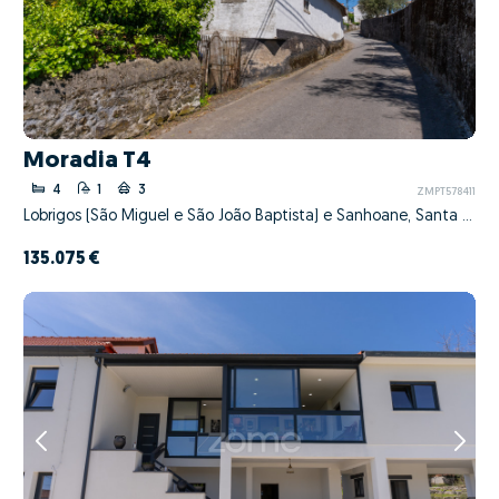
Moradia T4
4
1
3
ZMPT578411
Lobrigos (São Miguel e São João Baptista) e Sanhoane, Santa Marta de Penaguião, Vila Real
135.075 €