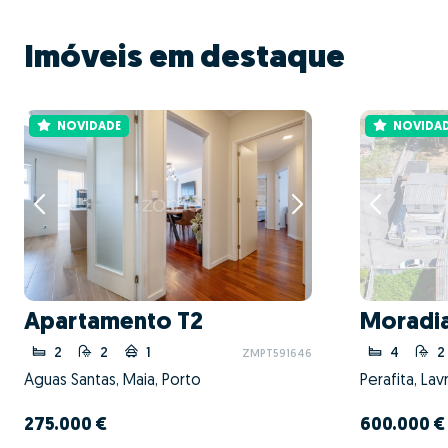
Imóveis em destaque
NOVIDADE
NOVIDA
Apartamento T2
Moradi
2
2
1
4
2
ZMPT591646
Águas Santas, Maia, Porto
275.000 €
600.000 €