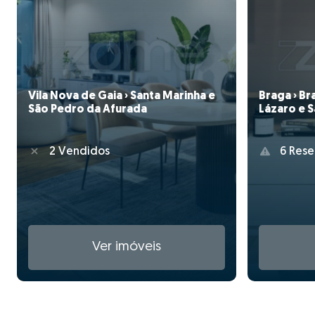
Vila Nova de Gaia › Santa Marinha e
Braga › Br
São Pedro da Afurada
Lázaro e 
2 Vendidos
6 Rese
Ver imóveis