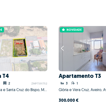
DE
NOVIDADE
a T4
Apartamento T3
2
3
1
ZMPT591752
Perafita, Lavra e Santa Cruz do Bispo, Matosinhos, Porto
Glória e Vera Cruz, Aveiro, A
300.000 €