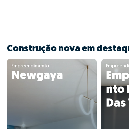
Construção nova em destaq
Empreendimento
Empreend
Newgaya
Emp
nto 
Das 