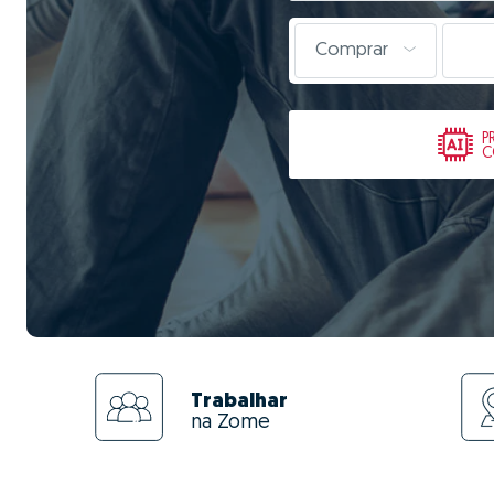
Comprar
P
C
Trabalhar
na Zome