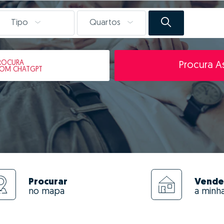
Tipo
Quartos
ROCURA
Procura As
OM CHATGPT
Procurar
Vende
no mapa
a minh