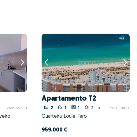
Apartamento T2
2
1
1
2
ZMPT591901
ZMPT591024
veiro
Quarteira, Loulé, Faro
959.000 €