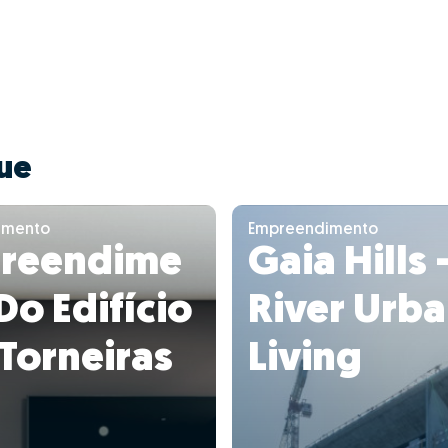
ue
imento
Empreendimento
reendime
Gaia Hills 
Do Edifício
River Urb
Torneiras
Living