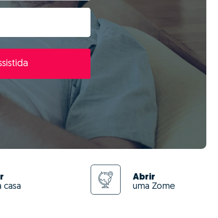
sistida
r
Abrir
a casa
uma Zome