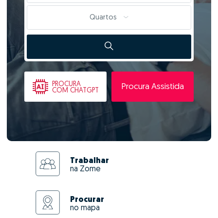
Quartos
PROCURA
Procura Assistida
COM CHATGPT
Trabalhar
na Zome
Procurar
no mapa