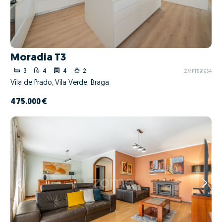
Moradia T3
3
4
4
2
ZMPT591634
Vila de Prado, Vila Verde, Braga
475.000 €