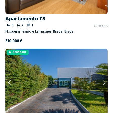
Apartamento T3
3
2
1
ZMPT591476
Nogueira, Fraião e Lamaçães, Braga, Braga
310.000 €
NOVIDADE