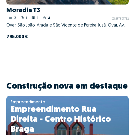
Moradia T3
3
1
1
4
ZMPT591762
Ovar, São João, Arada e São Vicente de Pereira Jusã, Ovar, Aveiro
795.000 €
Construção nova em destaque
Empreendimento
Empreendimento Rua
Direita - Centro Histórico
Braga