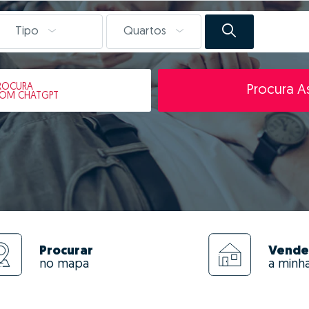
Tipo
Quartos
ROCURA
Procura As
OM CHATGPT
Procurar
Vende
no mapa
a minh