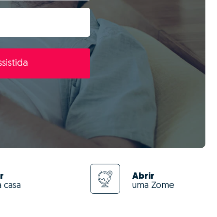
sistida
r
Abrir
a casa
uma Zome