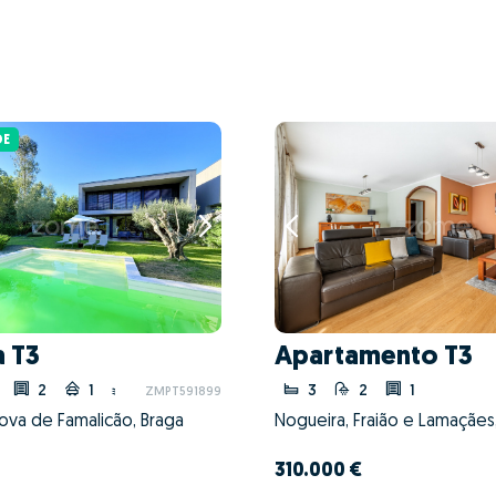
DE
 T3
Apartamento T3
2
1
3
2
1
ZMPT591899
Nova de Famalicão, Braga
310.000 €