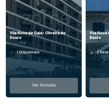
Vila Nova de Gaia › Oliveira do
Vila Nova 
Douro
Bente
1 Disponíveis
2 Rese
Ver imóveis