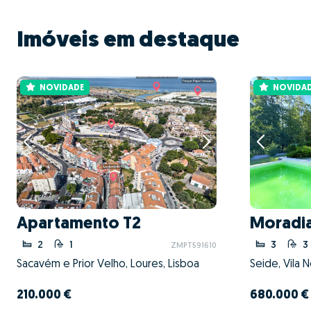
Imóveis em destaque
NOVIDADE
NOVIDA
Apartamento T2
Moradia
2
1
3
3
ZMPT591610
Sacavém e Prior Velho, Loures, Lisboa
Seide, Vila 
210.000 €
680.000 €