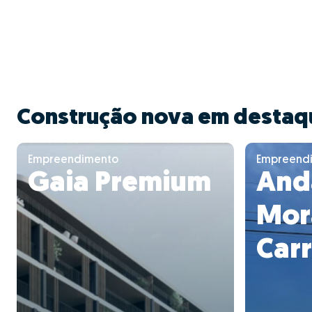
Construção nova em destaq
Empreendimento
Empreend
Gaia Premium
And
Mor
Carr