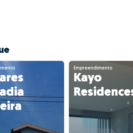
ue
imento
Empreendimento
ares
Kayo
adia
Residence
eira