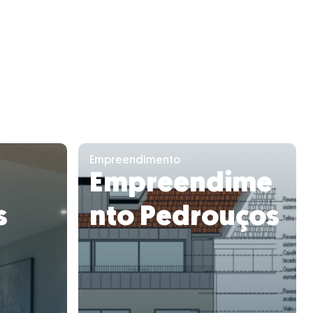
Empreendimento
Empreendime
s
nto Pedrouços