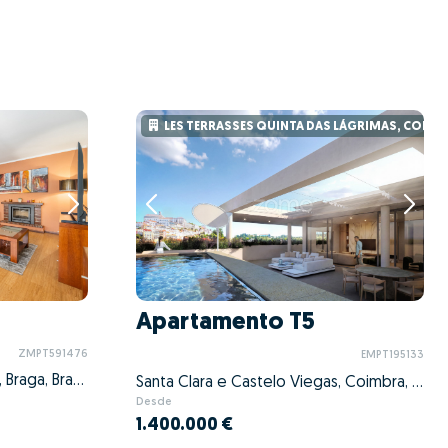
LES TERRASSES QUINTA DAS LÁGRIMAS, COIMB
Apartamento T5
ZMPT591476
EMPT195133
Nogueira, Fraião e Lamaçães, Braga, Braga
Santa Clara e Castelo Viegas, Coimbra, Coimbra
Desde
1.400.000 €