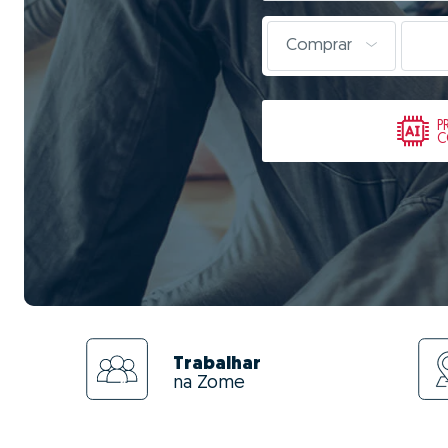
Comprar
P
C
Trabalhar
na Zome