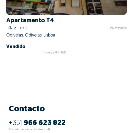
Apartamento T4
2
5
ZMPT536509
Odivelas, Odivelas, Lisboa
Vendido
Licença AMI 4662
Contacto
+351
966 623 822
(Chamada para a rede móvel nacional)