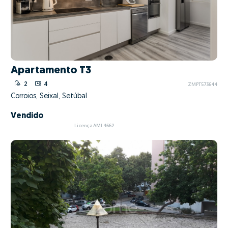
Apartamento T3
2
4
ZMPT573644
Corroios, Seixal, Setúbal
Vendido
Licença AMI 4662