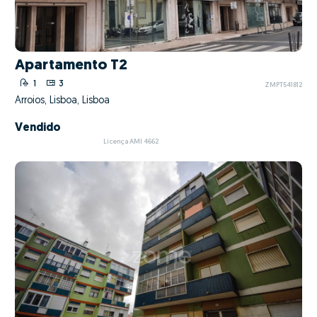
Apartamento T2
1
3
ZMPT541812
Arroios, Lisboa, Lisboa
Vendido
Licença AMI 4662