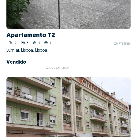
Apartamento T2
2
3
1
1
ZMPT545518
Lumiar, Lisboa, Lisboa
Vendido
Licença AMI 4662