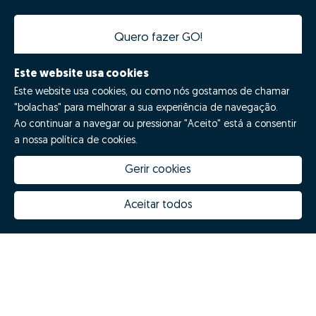
Quero fazer GO!
Este website usa cookies
Este website usa cookies, ou como nós gostamos de chamar
"bolachas" para melhorar a sua experiência de navegação.
Ao continuar a navegar ou pressionar "Aceito" está a consentir
a nossa política de cookies.
Gerir cookies
Quanto vale a minha casa
Inovação Zome
Porquê escolher a Zome
Hubs Zome
Aceitar todos
Missão, visão e valores
Equipa
Prémios
Contactos
Revista NOTES
FAQs