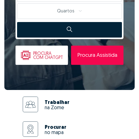
Quartos
PROCURA
Procura Assistida
COM CHATGPT
Trabalhar
na Zome
Procurar
no mapa