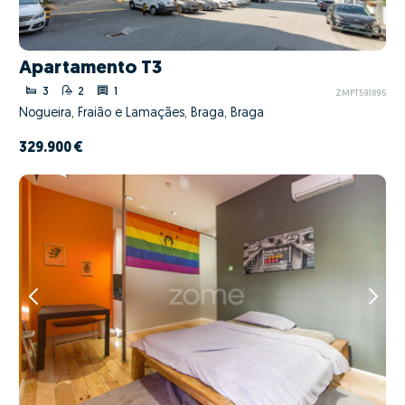
Apartamento T3
3
2
1
ZMPT591895
Nogueira, Fraião e Lamaçães, Braga, Braga
329.900 €