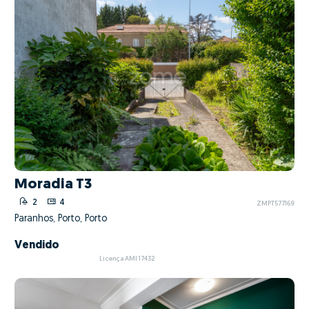
Moradia T3
2
4
ZMPT577169
Paranhos, Porto, Porto
Vendido
Licença AMI 17432