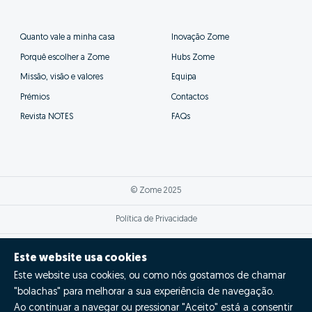
Quanto vale a minha casa
Inovação Zome
Porquê escolher a Zome
Hubs Zome
Missão, visão e valores
Equipa
Prémios
Contactos
Revista NOTES
FAQs
© Zome 2025
Política de Privacidade
Termos e condições
Este website usa cookies
Este website usa cookies, ou como nós gostamos de chamar
Resolução Alternativa de Litígios
"bolachas" para melhorar a sua experiência de navegação.
Livro de reclamações
Ao continuar a navegar ou pressionar "Aceito" está a consentir