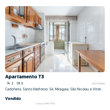
Apartamento T3
2
3
ZMPT581566
Cedofeita, Santo Ildefonso, Sé, Miragaia, São Nicolau e Vitória, Porto, Porto
Vendido
Licença AMI 17432