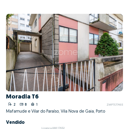
Moradia T6
2
8
1
ZMPT577493
Mafamude e Vilar do Paraíso, Vila Nova de Gaia, Porto
Vendido
Licença AMI 17432