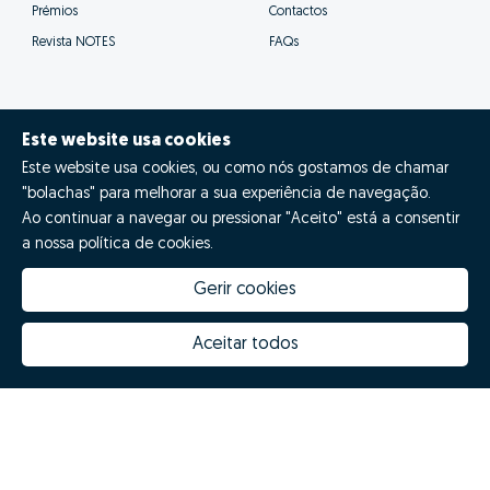
Prémios
Contactos
Revista NOTES
FAQs
Este website usa cookies
© Zome 2025
Este website usa cookies, ou como nós gostamos de chamar
"bolachas" para melhorar a sua experiência de navegação.
Política de Privacidade
Ao continuar a navegar ou pressionar "Aceito" está a consentir
a nossa política de cookies.
Termos e condições
Gerir cookies
Resolução Alternativa de Litígios
Livro de reclamações
Aceitar todos
Português (PT)
Zome Espanha