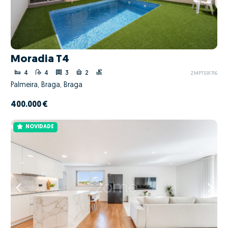
Moradia T4
4
4
3
2
ZMPT591716
Palmeira, Braga, Braga
400.000 €
NOVIDADE