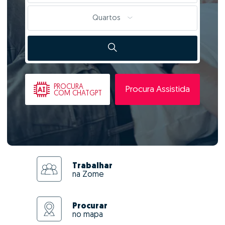
Quartos
PROCURA
Procura Assistida
COM CHATGPT
Trabalhar
na Zome
Procurar
no mapa