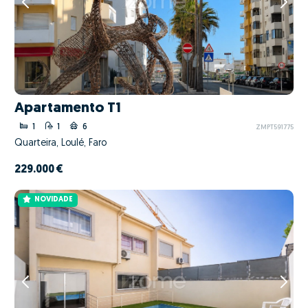
Apartamento T1
1
1
6
ZMPT591775
Quarteira, Loulé, Faro
229.000 €
NOVIDADE