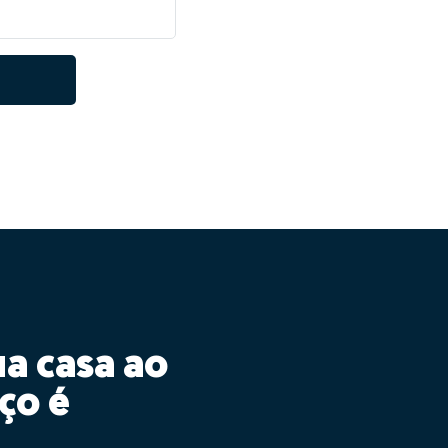
ua casa ao
ço é