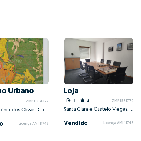
no Urbano
Loja
1
3
ZMPT581779
ZMPT584372
Santa Clara e Castelo Viegas, Coimbra, Coimbra
Santo António dos Olivais, Coimbra, Coimbra
Vendido
o
Licença AMI 11748
Licença AMI 11748