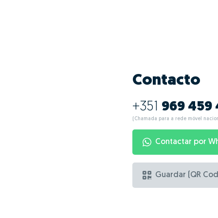
Contacto
+351
969 459 
(Chamada para a rede móvel nacion
Contactar por W
Guardar (QR Cod