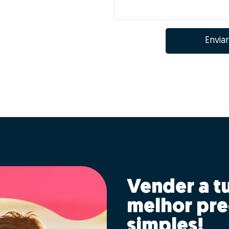
Enviar
Vender a t
melhor pre
simples!