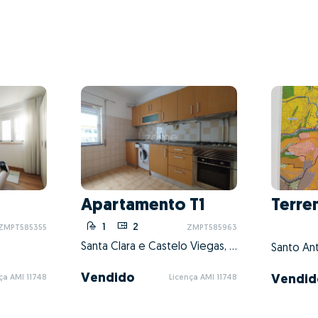
Apartamento T1
Terre
2
1
2
ZMPT585355
ZMPT585963
Santa Clara e Castelo Viegas, Coimbra, Coimbra
Vendido
Vendid
ça AMI 11748
Licença AMI 11748