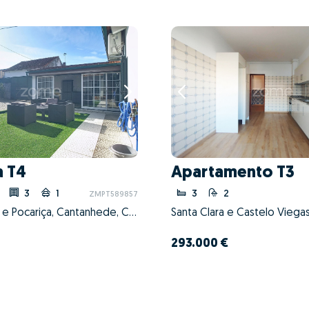
a T4
Apartamento T3
3
1
3
2
ZMPT589857
Cantanhede e Pocariça, Cantanhede, Coimbra
293.000 €