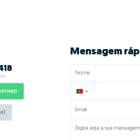
Mensagem ráp
418
al)
hatsapp
▼
e)