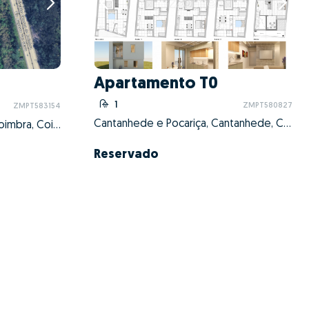
Apartamento T0
1
ZMPT580827
ZMPT583154
Cantanhede e Pocariça, Cantanhede, Coimbra
Santo António dos Olivais, Coimbra, Coimbra
Reservado