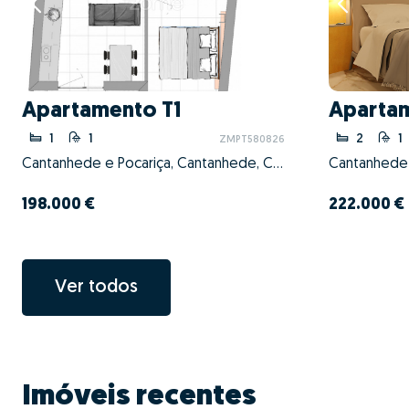
Apartamento T1
Aparta
1
1
2
1
ZMPT580826
Cantanhede e Pocariça, Cantanhede, Coimbra
198.000 €
222.000 €
Ver todos
Imóveis recentes