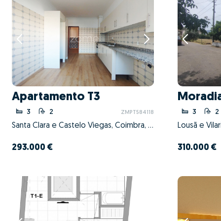
Apartamento T3
Moradia
3
2
3
2
ZMPT584118
Santa Clara e Castelo Viegas, Coimbra, Coimbra
Lousã e Vila
293.000 €
310.000 €