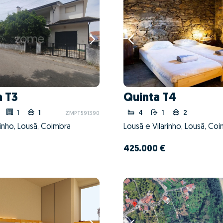
 T3
Quinta T4
1
1
4
1
2
ZMPT591390
rinho, Lousã, Coimbra
Lousã e Vilarinho, Lousã, Co
425.000 €