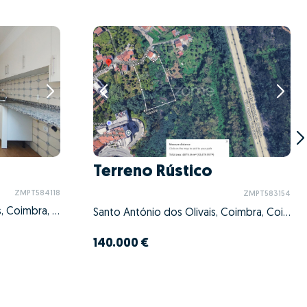
Terreno Rústico
ZMPT584118
ZMPT583154
Santa Clara e Castelo Viegas, Coimbra, Coimbra
Santo António dos Olivais, Coimbra, Coimbra
140.000 €