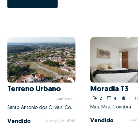
Terreno Urbano
Moradia T3
2
4
1
ZMPT591315
Mira, Mira, Coimbra
Santo António dos Olivais, Coimbra, Coimbra
Vendido
Vendido
Licen
Licença AMI 11748