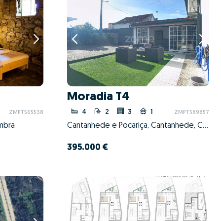
Moradia T4
4
2
3
1
ZMPT565538
ZMPT589857
imbra
Cantanhede e Pocariça, Cantanhede, Coimbra
395.000 €