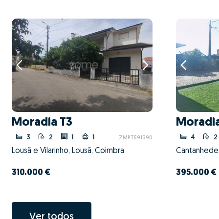
Moradia T3
Moradi
3
2
1
1
4
2
ZMPT591390
Lousã e Vilarinho, Lousã, Coimbra
310.000 €
395.000 €
Ver todos