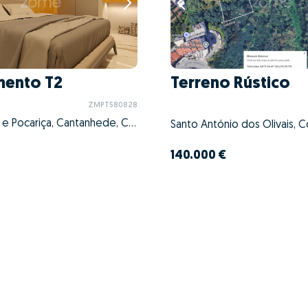
mento T2
Terreno Rústico
ZMPT580828
Cantanhede e Pocariça, Cantanhede, Coimbra
140.000 €